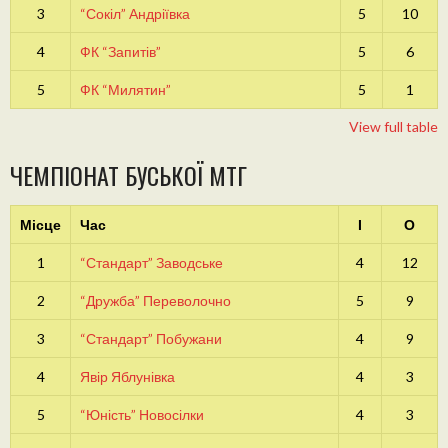
3
“Сокіл” Андріївка
5
10
4
ФК “Запитів”
5
6
5
ФК “Милятин”
5
1
View full table
ЧЕМПІОНАТ БУСЬКОЇ МТГ
Місце
Час
І
О
1
“Стандарт” Заводське
4
12
2
“Дружба” Переволочно
5
9
3
“Стандарт” Побужани
4
9
4
Явір Яблунівка
4
3
5
“Юність” Новосілки
4
3