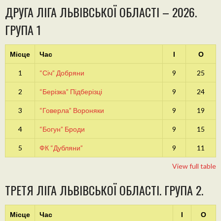
ДРУГА ЛІГА ЛЬВІВСЬКОЇ ОБЛАСТІ – 2026.
ГРУПА 1
Місце
Час
І
О
1
“Січ” Добряни
9
25
2
“Берізка” Підберізці
9
24
3
“Говерла” Вороняки
9
19
4
“Богун” Броди
9
15
5
ФК “Дубляни”
9
11
View full table
ТРЕТЯ ЛІГА ЛЬВІВСЬКОЇ ОБЛАСТІ. ГРУПА 2.
Місце
Час
І
О