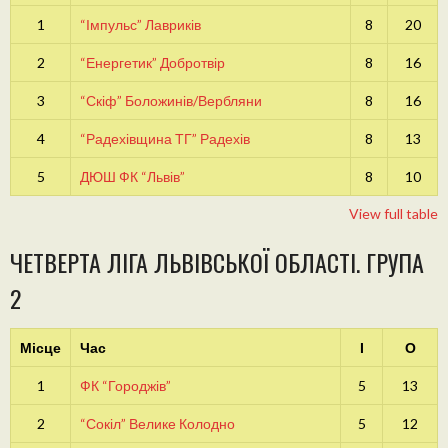
1
“Імпульс” Лавриків
8
20
2
“Енергетик” Добротвір
8
16
3
“Скіф” Боложинів/Вербляни
8
16
4
“Радехівщина ТГ” Радехів
8
13
5
ДЮШ ФК “Львів”
8
10
View full table
ЧЕТВЕРТА ЛІГА ЛЬВІВСЬКОЇ ОБЛАСТІ. ГРУПА
2
Місце
Час
І
О
1
ФК “Городжів”
5
13
2
“Сокіл” Велике Колодно
5
12