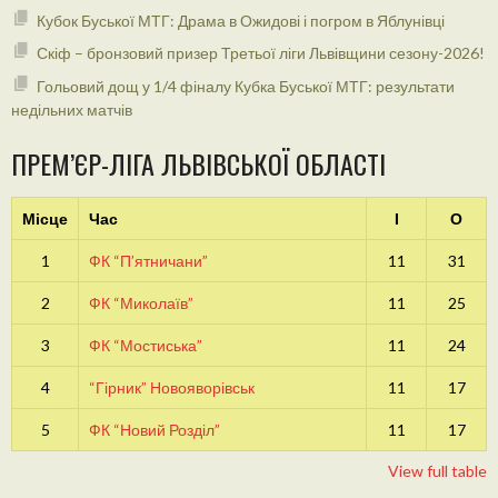
Кубок Буської МТГ: Драма в Ожидові і погром в Яблунівці
Скіф – бронзовий призер Третьої ліги Львівщини сезону-2026!
Гольовий дощ у 1/4 фіналу Кубка Буської МТГ: результати
недільних матчів
ПРЕМ’ЄР-ЛІГА ЛЬВІВСЬКОЇ ОБЛАСТІ
Місце
Час
І
О
1
ФК “П’ятничани”
11
31
2
ФК “Миколаїв”
11
25
3
ФК “Мостиська”
11
24
4
“Гірник” Новояворівськ
11
17
5
ФК “Новий Розділ”
11
17
View full table