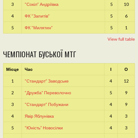
3
“Сокіл” Андріївка
5
10
4
ФК “Запитів”
5
6
5
ФК “Милятин”
5
1
View full table
ЧЕМПІОНАТ БУСЬКОЇ МТГ
Місце
Час
І
О
1
“Стандарт” Заводське
4
12
2
“Дружба” Переволочно
5
9
3
“Стандарт” Побужани
4
9
4
Явір Яблунівка
4
3
5
“Юність” Новосілки
4
3