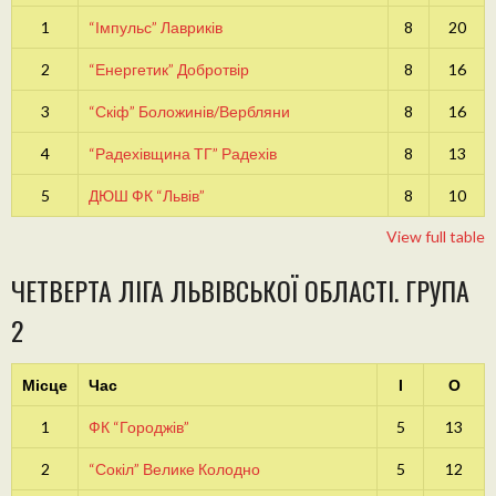
1
“Імпульс” Лавриків
8
20
2
“Енергетик” Добротвір
8
16
3
“Скіф” Боложинів/Вербляни
8
16
4
“Радехівщина ТГ” Радехів
8
13
5
ДЮШ ФК “Львів”
8
10
View full table
ЧЕТВЕРТА ЛІГА ЛЬВІВСЬКОЇ ОБЛАСТІ. ГРУПА
2
Місце
Час
І
О
1
ФК “Городжів”
5
13
2
“Сокіл” Велике Колодно
5
12