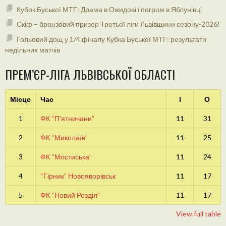
Кубок Буської МТГ: Драма в Ожидові і погром в Яблунівці
Скіф – бронзовий призер Третьої ліги Львівщини сезону-2026!
Гольовий дощ у 1/4 фіналу Кубка Буської МТГ: результати
недільних матчів
ПРЕМ’ЄР-ЛІГА ЛЬВІВСЬКОЇ ОБЛАСТІ
Місце
Час
І
О
1
ФК “П’ятничани”
11
31
2
ФК “Миколаїв”
11
25
3
ФК “Мостиська”
11
24
4
“Гірник” Новояворівськ
11
17
5
ФК “Новий Розділ”
11
17
View full table