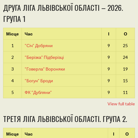
ДРУГА ЛІГА ЛЬВІВСЬКОЇ ОБЛАСТІ – 2026.
ГРУПА 1
Місце
Час
І
О
1
“Січ” Добряни
9
25
2
“Берізка” Підберізці
9
24
3
“Говерла” Вороняки
9
19
4
“Богун” Броди
9
15
5
ФК “Дубляни”
9
11
View full table
ТРЕТЯ ЛІГА ЛЬВІВСЬКОЇ ОБЛАСТІ. ГРУПА 2.
Місце
Час
І
О