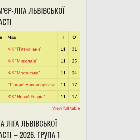
’ЄР-ЛІГА ЛЬВІВСЬКОЇ
АСТІ
е
Час
І
О
ФК “П’ятничани”
11
31
ФК “Миколаїв”
11
25
ФК “Мостиська”
11
24
“Гірник” Новояворівськ
11
17
ФК “Новий Розділ”
11
17
View full table
А ЛІГА ЛЬВІВСЬКОЇ
СТІ – 2026. ГРУПА 1