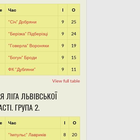
е
Час
І
О
“Січ” Добряни
9
25
“Берізка” Підберізці
9
24
“Говерла” Вороняки
9
19
“Богун” Броди
9
15
ФК “Дубляни”
9
11
View full table
Я ЛІГА ЛЬВІВСЬКОЇ
СТІ. ГРУПА 2.
е
Час
І
О
“Імпульс” Лавриків
8
20