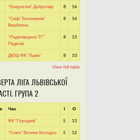
“Енергетик” Добротвір
8
16
“Скіф” Боложинів/
8
16
Вербляни
“Радехівщина ТГ”
8
13
Радехів
ДЮШ ФК “Львів”
8
10
View full table
ЕРТА ЛІГА ЛЬВІВСЬКОЇ
СТІ. ГРУПА 2
е
Час
І
О
ФК “Городжів”
5
13
“Сокіл” Велике Колодно
5
12