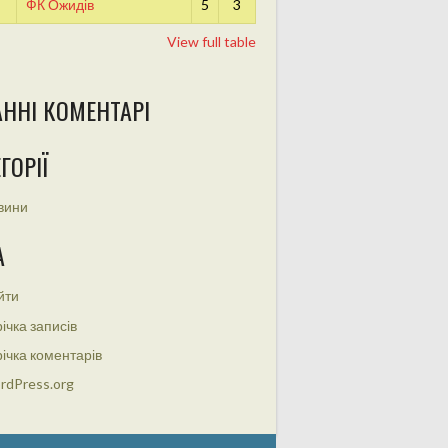
ФК Ожидів
5
3
View full table
АННІ КОМЕНТАРІ
ГОРІЇ
вини
А
йти
ічка записів
ічка коментарів
rdPress.org