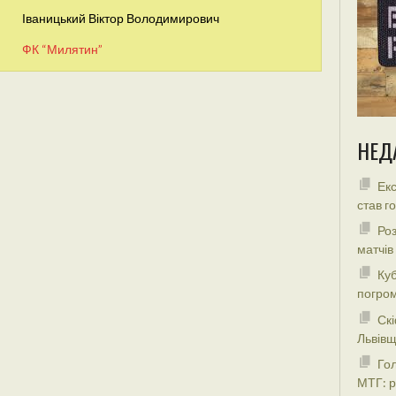
Іваницький Віктор Володимирович
ФК “Милятин”
НЕД
Екс
став г
Роз
матчів
Куб
погром
Скі
Львівщ
Гол
МТГ: р