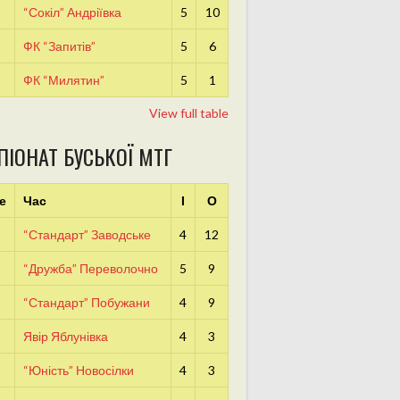
“Сокіл” Андріївка
5
10
ФК “Запитів”
5
6
ФК “Милятин”
5
1
View full table
ПІОНАТ БУСЬКОЇ МТГ
е
Час
І
О
“Стандарт” Заводське
4
12
“Дружба” Переволочно
5
9
“Стандарт” Побужани
4
9
Явір Яблунівка
4
3
“Юність” Новосілки
4
3