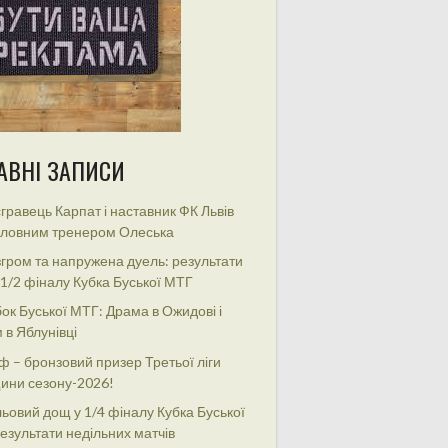
АВНІ ЗАПИСИ
гравець Карпат і наставник ФК Львів
оловним тренером Олеська
гром та напружена дуель: результати
 1/2 фіналу Кубка Буської МТГ
ок Буської МТГ: Драма в Ожидові і
 в Яблунівці
ф – бронзовий призер Третьої ліги
ини сезону-2026!
ьовий дощ у 1/4 фіналу Кубка Буської
езультати недільних матчів