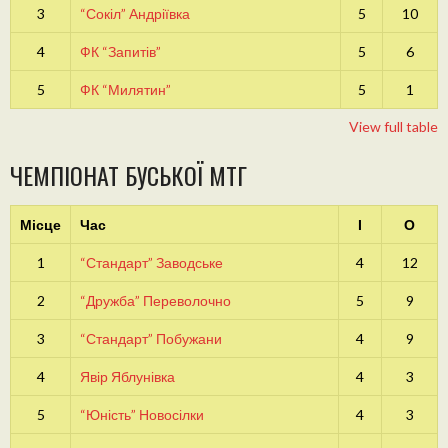
3
“Сокіл” Андріївка
5
10
4
ФК “Запитів”
5
6
5
ФК “Милятин”
5
1
View full table
ЧЕМПІОНАТ БУСЬКОЇ МТГ
Місце
Час
І
О
1
“Стандарт” Заводське
4
12
2
“Дружба” Переволочно
5
9
3
“Стандарт” Побужани
4
9
4
Явір Яблунівка
4
3
5
“Юність” Новосілки
4
3