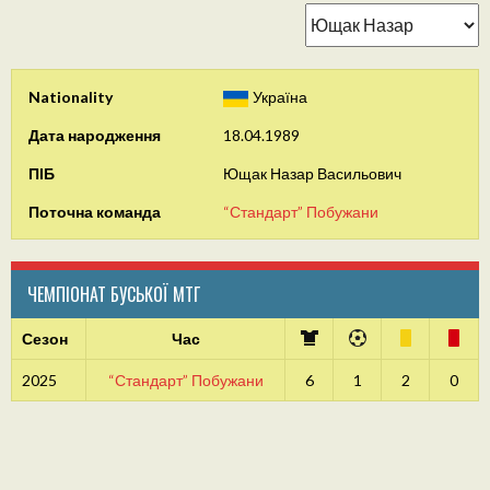
Nationality
Україна
Дата народження
18.04.1989
ПІБ
Ющак Назар Васильович
Поточна команда
“Стандарт” Побужани
ЧЕМПІОНАТ БУСЬКОЇ МТГ
Сезон
Час
2025
“Стандарт” Побужани
6
1
2
0