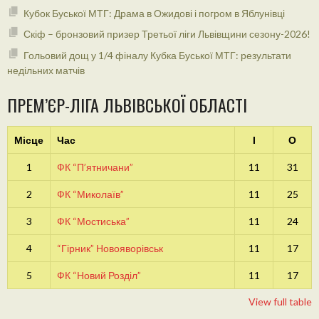
Кубок Буської МТГ: Драма в Ожидові і погром в Яблунівці
Скіф – бронзовий призер Третьої ліги Львівщини сезону-2026!
Гольовий дощ у 1/4 фіналу Кубка Буської МТГ: результати
недільних матчів
ПРЕМ’ЄР-ЛІГА ЛЬВІВСЬКОЇ ОБЛАСТІ
Місце
Час
І
О
1
ФК “П’ятничани”
11
31
2
ФК “Миколаїв”
11
25
3
ФК “Мостиська”
11
24
4
“Гірник” Новояворівськ
11
17
5
ФК “Новий Розділ”
11
17
View full table