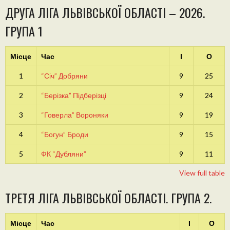
ДРУГА ЛІГА ЛЬВІВСЬКОЇ ОБЛАСТІ – 2026.
ГРУПА 1
Місце
Час
І
О
1
“Січ” Добряни
9
25
2
“Берізка” Підберізці
9
24
3
“Говерла” Вороняки
9
19
4
“Богун” Броди
9
15
5
ФК “Дубляни”
9
11
View full table
ТРЕТЯ ЛІГА ЛЬВІВСЬКОЇ ОБЛАСТІ. ГРУПА 2.
Місце
Час
І
О