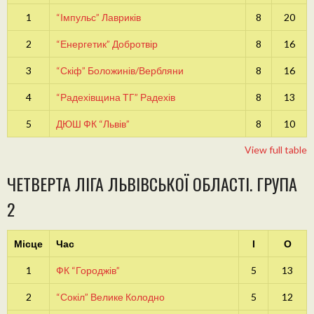
1
“Імпульс” Лавриків
8
20
2
“Енергетик” Добротвір
8
16
3
“Скіф” Боложинів/Вербляни
8
16
4
“Радехівщина ТГ” Радехів
8
13
5
ДЮШ ФК “Львів”
8
10
View full table
ЧЕТВЕРТА ЛІГА ЛЬВІВСЬКОЇ ОБЛАСТІ. ГРУПА
2
Місце
Час
І
О
1
ФК “Городжів”
5
13
2
“Сокіл” Велике Колодно
5
12