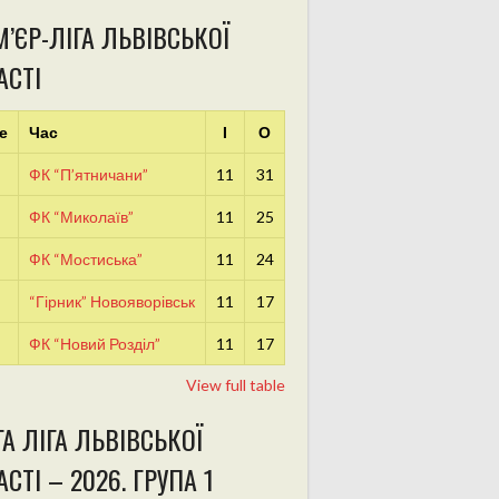
’ЄР-ЛІГА ЛЬВІВСЬКОЇ
АСТІ
е
Час
І
О
ФК “П’ятничани”
11
31
ФК “Миколаїв”
11
25
ФК “Мостиська”
11
24
“Гірник” Новояворівськ
11
17
ФК “Новий Розділ”
11
17
View full table
А ЛІГА ЛЬВІВСЬКОЇ
СТІ – 2026. ГРУПА 1