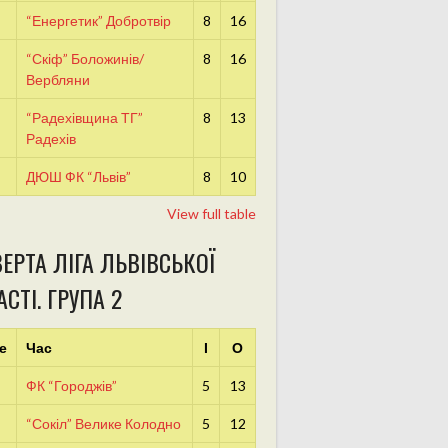
“Енергетик” Добротвір
8
16
“Скіф” Боложинів/
8
16
Вербляни
“Радехівщина ТГ”
8
13
Радехів
ДЮШ ФК “Львів”
8
10
View full table
ЕРТА ЛІГА ЛЬВІВСЬКОЇ
СТІ. ГРУПА 2
е
Час
І
О
ФК “Городжів”
5
13
“Сокіл” Велике Колодно
5
12