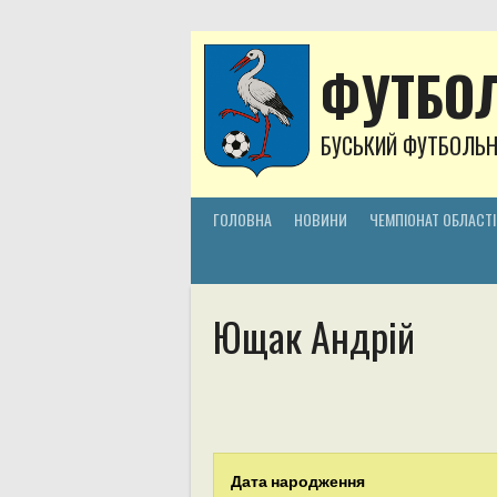
Skip
to
content
ФУТБОЛ
БУСЬКИЙ ФУТБОЛЬ
ГОЛОВНА
НОВИНИ
ЧЕМПІОНАТ ОБЛАСТІ
Ющак Андрій
Дата народження