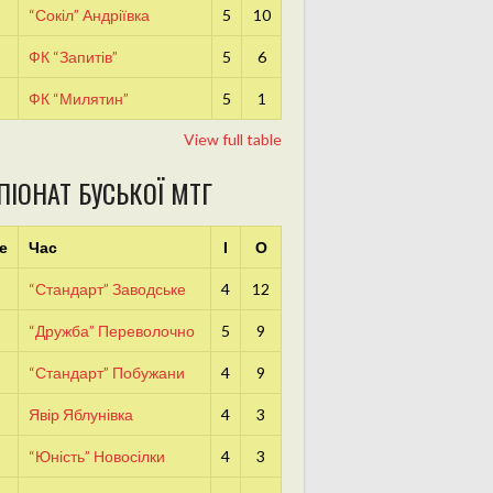
“Сокіл” Андріївка
5
10
ФК “Запитів”
5
6
ФК “Милятин”
5
1
View full table
ПІОНАТ БУСЬКОЇ МТГ
е
Час
І
О
“Стандарт” Заводське
4
12
“Дружба” Переволочно
5
9
“Стандарт” Побужани
4
9
Явір Яблунівка
4
3
“Юність” Новосілки
4
3