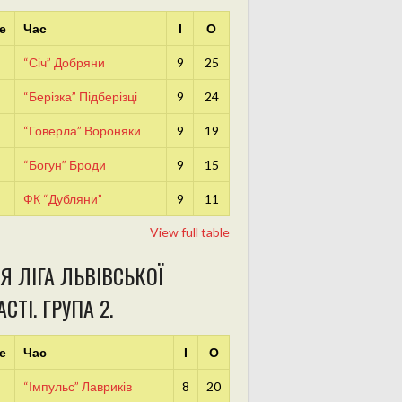
е
Час
І
О
“Січ” Добряни
9
25
“Берізка” Підберізці
9
24
“Говерла” Вороняки
9
19
“Богун” Броди
9
15
ФК “Дубляни”
9
11
View full table
Я ЛІГА ЛЬВІВСЬКОЇ
СТІ. ГРУПА 2.
е
Час
І
О
“Імпульс” Лавриків
8
20