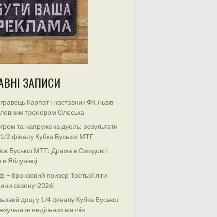
АВНІ ЗАПИСИ
гравець Карпат і наставник ФК Львів
оловним тренером Олеська
гром та напружена дуель: результати
 1/2 фіналу Кубка Буської МТГ
ок Буської МТГ: Драма в Ожидові і
 в Яблунівці
ф – бронзовий призер Третьої ліги
ини сезону-2026!
ьовий дощ у 1/4 фіналу Кубка Буської
езультати недільних матчів