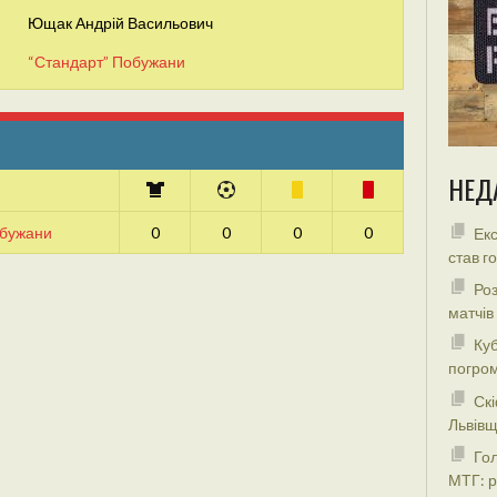
Ющак Андрій Васильович
“Стандарт” Побужани
НЕД
обужани
0
0
0
0
Екс
став г
Роз
матчів
Куб
погром
Скі
Львівщ
Гол
МТГ: р