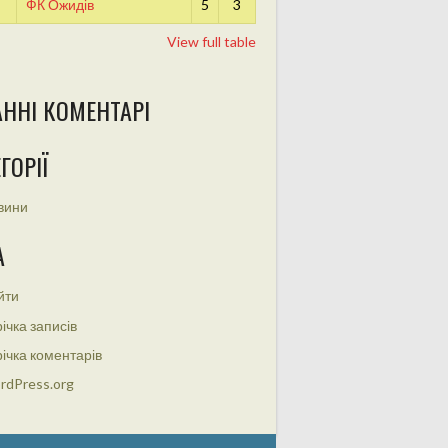
ФК Ожидів
5
3
View full table
АННІ КОМЕНТАРІ
ГОРІЇ
вини
А
йти
ічка записів
ічка коментарів
rdPress.org