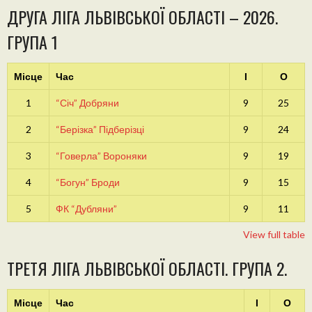
ДРУГА ЛІГА ЛЬВІВСЬКОЇ ОБЛАСТІ – 2026.
ГРУПА 1
Місце
Час
І
О
1
“Січ” Добряни
9
25
2
“Берізка” Підберізці
9
24
3
“Говерла” Вороняки
9
19
4
“Богун” Броди
9
15
5
ФК “Дубляни”
9
11
View full table
ТРЕТЯ ЛІГА ЛЬВІВСЬКОЇ ОБЛАСТІ. ГРУПА 2.
Місце
Час
І
О