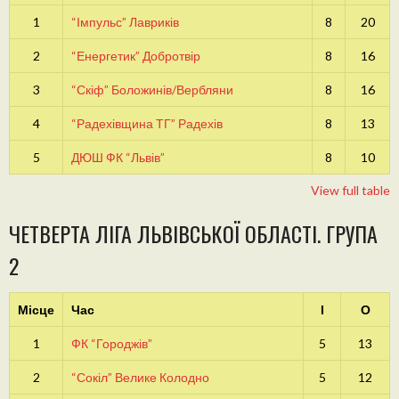
1
“Імпульс” Лавриків
8
20
2
“Енергетик” Добротвір
8
16
3
“Скіф” Боложинів/Вербляни
8
16
4
“Радехівщина ТГ” Радехів
8
13
5
ДЮШ ФК “Львів”
8
10
View full table
ЧЕТВЕРТА ЛІГА ЛЬВІВСЬКОЇ ОБЛАСТІ. ГРУПА
2
Місце
Час
І
О
1
ФК “Городжів”
5
13
2
“Сокіл” Велике Колодно
5
12