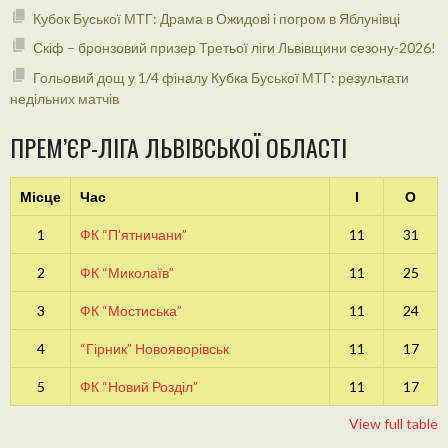
Кубок Буської МТГ: Драма в Ожидові і погром в Яблунівці
Скіф – бронзовий призер Третьої ліги Львівщини сезону-2026!
Гольовий дощ у 1/4 фіналу Кубка Буської МТГ: результати
недільних матчів
ПРЕМ’ЄР-ЛІГА ЛЬВІВСЬКОЇ ОБЛАСТІ
Місце
Час
І
О
1
ФК “П’ятничани”
11
31
2
ФК “Миколаїв”
11
25
3
ФК “Мостиська”
11
24
4
“Гірник” Новояворівськ
11
17
5
ФК “Новий Розділ”
11
17
View full table