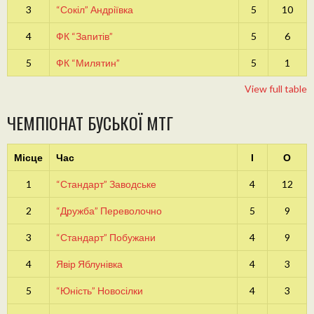
3
“Сокіл” Андріївка
5
10
4
ФК “Запитів”
5
6
5
ФК “Милятин”
5
1
View full table
ЧЕМПІОНАТ БУСЬКОЇ МТГ
Місце
Час
І
О
1
“Стандарт” Заводське
4
12
2
“Дружба” Переволочно
5
9
3
“Стандарт” Побужани
4
9
4
Явір Яблунівка
4
3
5
“Юність” Новосілки
4
3