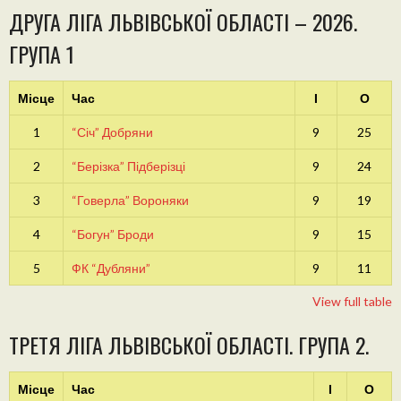
ДРУГА ЛІГА ЛЬВІВСЬКОЇ ОБЛАСТІ – 2026.
ГРУПА 1
Місце
Час
І
О
1
“Січ” Добряни
9
25
2
“Берізка” Підберізці
9
24
3
“Говерла” Вороняки
9
19
4
“Богун” Броди
9
15
5
ФК “Дубляни”
9
11
View full table
ТРЕТЯ ЛІГА ЛЬВІВСЬКОЇ ОБЛАСТІ. ГРУПА 2.
Місце
Час
І
О