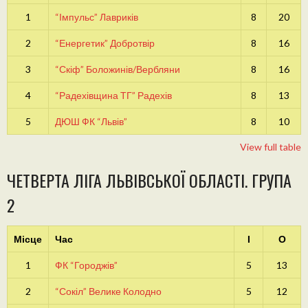
1
“Імпульс” Лавриків
8
20
2
“Енергетик” Добротвір
8
16
3
“Скіф” Боложинів/Вербляни
8
16
4
“Радехівщина ТГ” Радехів
8
13
5
ДЮШ ФК “Львів”
8
10
View full table
ЧЕТВЕРТА ЛІГА ЛЬВІВСЬКОЇ ОБЛАСТІ. ГРУПА
2
Місце
Час
І
О
1
ФК “Городжів”
5
13
2
“Сокіл” Велике Колодно
5
12