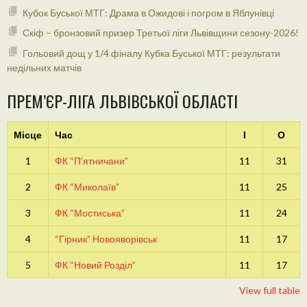
Кубок Буської МТГ: Драма в Ожидові і погром в Яблунівці
Скіф – бронзовий призер Третьої ліги Львівщини сезону-2026!
Гольовий дощ у 1/4 фіналу Кубка Буської МТГ: результати
недільних матчів
ПРЕМ’ЄР-ЛІГА ЛЬВІВСЬКОЇ ОБЛАСТІ
Місце
Час
І
О
1
ФК “П’ятничани”
11
31
2
ФК “Миколаїв”
11
25
3
ФК “Мостиська”
11
24
4
“Гірник” Новояворівськ
11
17
5
ФК “Новий Розділ”
11
17
View full table