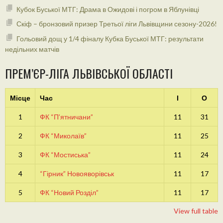
Кубок Буської МТГ: Драма в Ожидові і погром в Яблунівці
Скіф – бронзовий призер Третьої ліги Львівщини сезону-2026!
Гольовий дощ у 1/4 фіналу Кубка Буської МТГ: результати
недільних матчів
ПРЕМ’ЄР-ЛІГА ЛЬВІВСЬКОЇ ОБЛАСТІ
Місце
Час
І
О
1
ФК “П’ятничани”
11
31
2
ФК “Миколаїв”
11
25
3
ФК “Мостиська”
11
24
4
“Гірник” Новояворівськ
11
17
5
ФК “Новий Розділ”
11
17
View full table