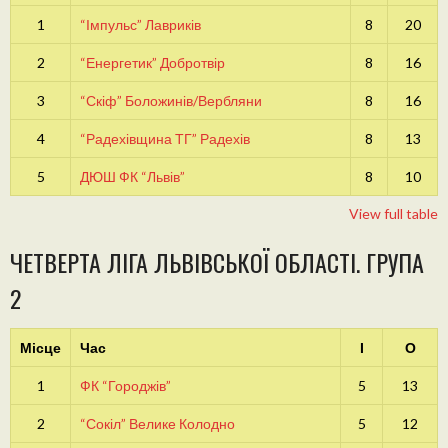
1
“Імпульс” Лавриків
8
20
2
“Енергетик” Добротвір
8
16
3
“Скіф” Боложинів/Вербляни
8
16
4
“Радехівщина ТГ” Радехів
8
13
5
ДЮШ ФК “Львів”
8
10
View full table
ЧЕТВЕРТА ЛІГА ЛЬВІВСЬКОЇ ОБЛАСТІ. ГРУПА
2
Місце
Час
І
О
1
ФК “Городжів”
5
13
2
“Сокіл” Велике Колодно
5
12