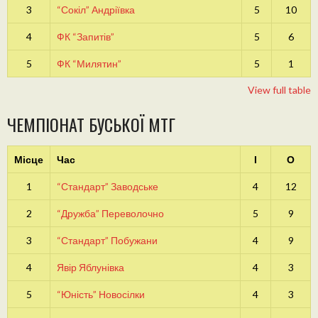
3
“Сокіл” Андріївка
5
10
4
ФК “Запитів”
5
6
5
ФК “Милятин”
5
1
View full table
ЧЕМПІОНАТ БУСЬКОЇ МТГ
Місце
Час
І
О
1
“Стандарт” Заводське
4
12
2
“Дружба” Переволочно
5
9
3
“Стандарт” Побужани
4
9
4
Явір Яблунівка
4
3
5
“Юність” Новосілки
4
3