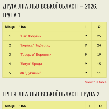
ДРУГА ЛІГА ЛЬВІВСЬКОЇ ОБЛАСТІ – 2026.
ГРУПА 1
Місце
Час
І
О
1
“Січ” Добряни
9
25
2
“Берізка” Підберізці
9
24
3
“Говерла” Вороняки
9
19
4
“Богун” Броди
9
15
5
ФК “Дубляни”
9
11
View full table
ТРЕТЯ ЛІГА ЛЬВІВСЬКОЇ ОБЛАСТІ. ГРУПА 2.
Місце
Час
І
О