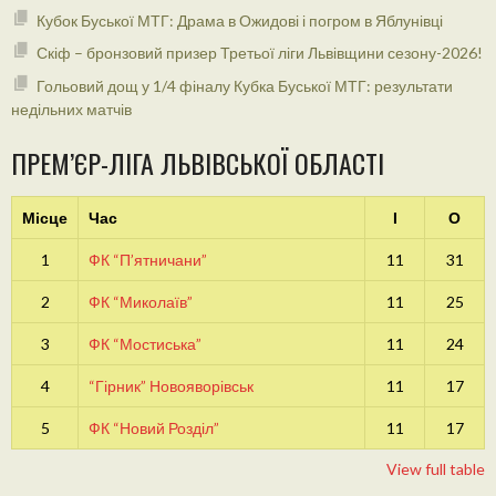
Кубок Буської МТГ: Драма в Ожидові і погром в Яблунівці
Скіф – бронзовий призер Третьої ліги Львівщини сезону-2026!
Гольовий дощ у 1/4 фіналу Кубка Буської МТГ: результати
недільних матчів
ПРЕМ’ЄР-ЛІГА ЛЬВІВСЬКОЇ ОБЛАСТІ
Місце
Час
І
О
1
ФК “П’ятничани”
11
31
2
ФК “Миколаїв”
11
25
3
ФК “Мостиська”
11
24
4
“Гірник” Новояворівськ
11
17
5
ФК “Новий Розділ”
11
17
View full table