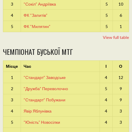
3
“Сокіл” Андріївка
5
10
4
ФК “Запитів”
5
6
5
ФК “Милятин”
5
1
View full table
ЧЕМПІОНАТ БУСЬКОЇ МТГ
Місце
Час
І
О
1
“Стандарт” Заводське
4
12
2
“Дружба” Переволочно
5
9
3
“Стандарт” Побужани
4
9
4
Явір Яблунівка
4
3
5
“Юність” Новосілки
4
3