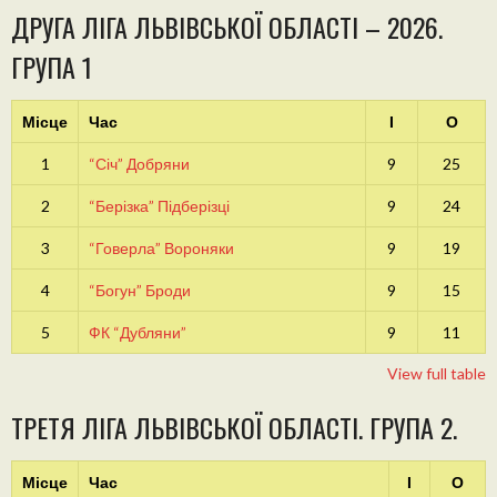
ДРУГА ЛІГА ЛЬВІВСЬКОЇ ОБЛАСТІ – 2026.
ГРУПА 1
Місце
Час
І
О
1
“Січ” Добряни
9
25
2
“Берізка” Підберізці
9
24
3
“Говерла” Вороняки
9
19
4
“Богун” Броди
9
15
5
ФК “Дубляни”
9
11
View full table
ТРЕТЯ ЛІГА ЛЬВІВСЬКОЇ ОБЛАСТІ. ГРУПА 2.
Місце
Час
І
О