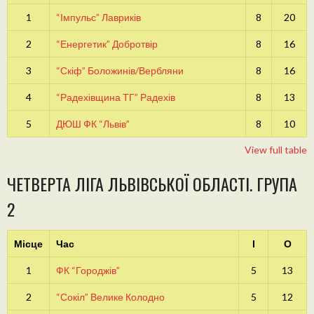
1
“Імпульс” Лавриків
8
20
2
“Енергетик” Добротвір
8
16
3
“Скіф” Боложинів/Вербляни
8
16
4
“Радехівщина ТГ” Радехів
8
13
5
ДЮШ ФК “Львів”
8
10
View full table
ЧЕТВЕРТА ЛІГА ЛЬВІВСЬКОЇ ОБЛАСТІ. ГРУПА
2
Місце
Час
І
О
1
ФК “Городжів”
5
13
2
“Сокіл” Велике Колодно
5
12