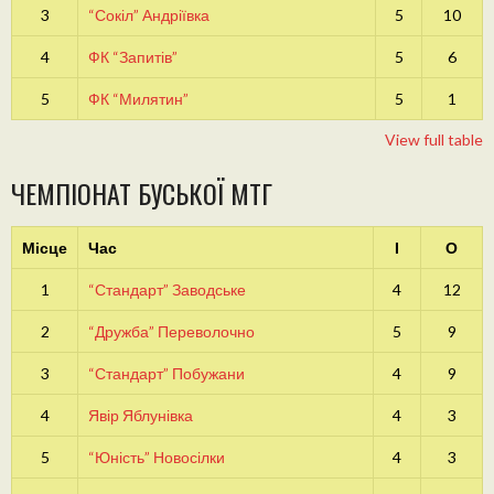
3
“Сокіл” Андріївка
5
10
4
ФК “Запитів”
5
6
5
ФК “Милятин”
5
1
View full table
ЧЕМПІОНАТ БУСЬКОЇ МТГ
Місце
Час
І
О
1
“Стандарт” Заводське
4
12
2
“Дружба” Переволочно
5
9
3
“Стандарт” Побужани
4
9
4
Явір Яблунівка
4
3
5
“Юність” Новосілки
4
3