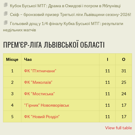
Кубок Буської МТГ: Драма в Ожидові і погром в Яблунівці
Скіф – бронзовий призер Третьої ліги Львівщини сезону-2026!
Гольовий дощ у 1/4 фіналу Кубка Буської МТГ: результати
недільних матчів
ПРЕМ’ЄР-ЛІГА ЛЬВІВСЬКОЇ ОБЛАСТІ
Місце
Час
І
О
1
ФК “П’ятничани”
11
31
2
ФК “Миколаїв”
11
25
3
ФК “Мостиська”
11
24
4
“Гірник” Новояворівськ
11
17
5
ФК “Новий Розділ”
11
17
View full table