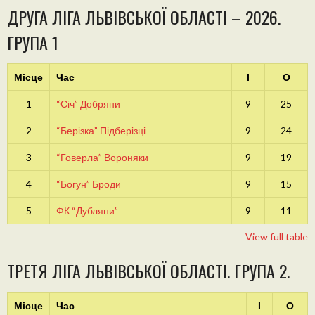
ДРУГА ЛІГА ЛЬВІВСЬКОЇ ОБЛАСТІ – 2026.
ГРУПА 1
Місце
Час
І
О
1
“Січ” Добряни
9
25
2
“Берізка” Підберізці
9
24
3
“Говерла” Вороняки
9
19
4
“Богун” Броди
9
15
5
ФК “Дубляни”
9
11
View full table
ТРЕТЯ ЛІГА ЛЬВІВСЬКОЇ ОБЛАСТІ. ГРУПА 2.
Місце
Час
І
О