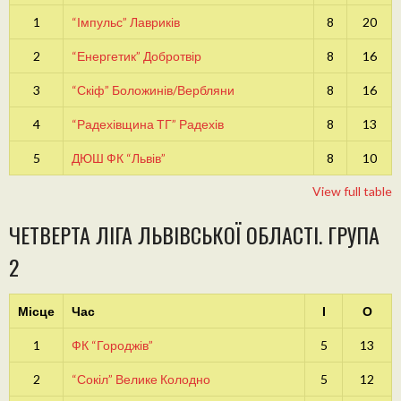
1
“Імпульс” Лавриків
8
20
2
“Енергетик” Добротвір
8
16
3
“Скіф” Боложинів/Вербляни
8
16
4
“Радехівщина ТГ” Радехів
8
13
5
ДЮШ ФК “Львів”
8
10
View full table
ЧЕТВЕРТА ЛІГА ЛЬВІВСЬКОЇ ОБЛАСТІ. ГРУПА
2
Місце
Час
І
О
1
ФК “Городжів”
5
13
2
“Сокіл” Велике Колодно
5
12