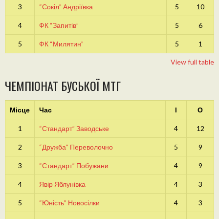
3
“Сокіл” Андріївка
5
10
4
ФК “Запитів”
5
6
5
ФК “Милятин”
5
1
View full table
ЧЕМПІОНАТ БУСЬКОЇ МТГ
Місце
Час
І
О
1
“Стандарт” Заводське
4
12
2
“Дружба” Переволочно
5
9
3
“Стандарт” Побужани
4
9
4
Явір Яблунівка
4
3
5
“Юність” Новосілки
4
3