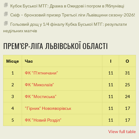
Кубок Буської МТГ: Драма в Ожидові і погром в Яблунівці
Скіф – бронзовий призер Третьої ліги Львівщини сезону-2026!
Гольовий дощ у 1/4 фіналу Кубка Буської МТГ: результати
недільних матчів
ПРЕМ’ЄР-ЛІГА ЛЬВІВСЬКОЇ ОБЛАСТІ
Місце
Час
І
О
1
ФК “П’ятничани”
11
31
2
ФК “Миколаїв”
11
25
3
ФК “Мостиська”
11
24
4
“Гірник” Новояворівськ
11
17
5
ФК “Новий Розділ”
11
17
View full table