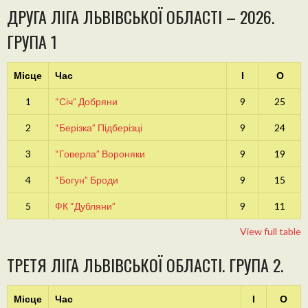
ДРУГА ЛІГА ЛЬВІВСЬКОЇ ОБЛАСТІ – 2026.
ГРУПА 1
Місце
Час
І
О
1
“Січ” Добряни
9
25
2
“Берізка” Підберізці
9
24
3
“Говерла” Вороняки
9
19
4
“Богун” Броди
9
15
5
ФК “Дубляни”
9
11
View full table
ТРЕТЯ ЛІГА ЛЬВІВСЬКОЇ ОБЛАСТІ. ГРУПА 2.
Місце
Час
І
О