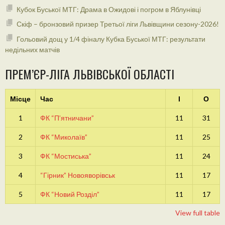
Кубок Буської МТГ: Драма в Ожидові і погром в Яблунівці
Скіф – бронзовий призер Третьої ліги Львівщини сезону-2026!
Гольовий дощ у 1/4 фіналу Кубка Буської МТГ: результати
недільних матчів
ПРЕМ’ЄР-ЛІГА ЛЬВІВСЬКОЇ ОБЛАСТІ
Місце
Час
І
О
1
ФК “П’ятничани”
11
31
2
ФК “Миколаїв”
11
25
3
ФК “Мостиська”
11
24
4
“Гірник” Новояворівськ
11
17
5
ФК “Новий Розділ”
11
17
View full table