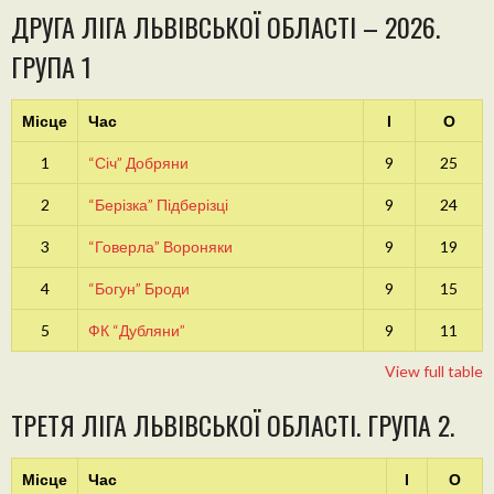
ДРУГА ЛІГА ЛЬВІВСЬКОЇ ОБЛАСТІ – 2026.
ГРУПА 1
Місце
Час
І
О
1
“Січ” Добряни
9
25
2
“Берізка” Підберізці
9
24
3
“Говерла” Вороняки
9
19
4
“Богун” Броди
9
15
5
ФК “Дубляни”
9
11
View full table
ТРЕТЯ ЛІГА ЛЬВІВСЬКОЇ ОБЛАСТІ. ГРУПА 2.
Місце
Час
І
О