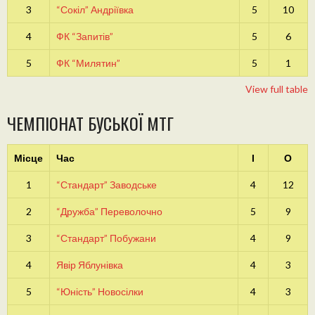
3
“Сокіл” Андріївка
5
10
4
ФК “Запитів”
5
6
5
ФК “Милятин”
5
1
View full table
ЧЕМПІОНАТ БУСЬКОЇ МТГ
Місце
Час
І
О
1
“Стандарт” Заводське
4
12
2
“Дружба” Переволочно
5
9
3
“Стандарт” Побужани
4
9
4
Явір Яблунівка
4
3
5
“Юність” Новосілки
4
3