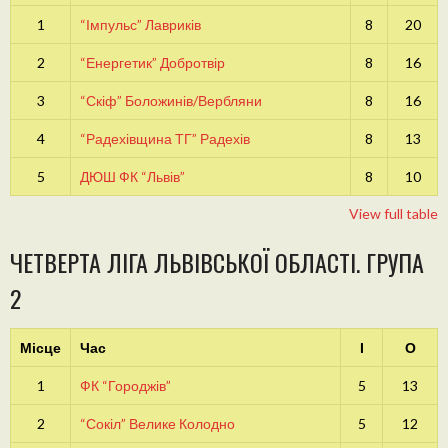
1
“Імпульс” Лавриків
8
20
2
“Енергетик” Добротвір
8
16
3
“Скіф” Боложинів/Вербляни
8
16
4
“Радехівщина ТГ” Радехів
8
13
5
ДЮШ ФК “Львів”
8
10
View full table
ЧЕТВЕРТА ЛІГА ЛЬВІВСЬКОЇ ОБЛАСТІ. ГРУПА
2
Місце
Час
І
О
1
ФК “Городжів”
5
13
2
“Сокіл” Велике Колодно
5
12