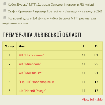
Кубок Буської МТГ: Драма в Ожидові і погром в Яблунівці
Скіф – бронзовий призер Третьої ліги Львівщини сезону-2026!
Гольовий дощ у 1/4 фіналу Кубка Буської МТГ: результати
недільних матчів
ПРЕМ’ЄР-ЛІГА ЛЬВІВСЬКОЇ ОБЛАСТІ
Місце
Час
І
О
1
ФК “П’ятничани”
11
31
2
ФК “Миколаїв”
11
25
3
ФК “Мостиська”
11
24
4
“Гірник” Новояворівськ
11
17
5
ФК “Новий Розділ”
11
17
View full table