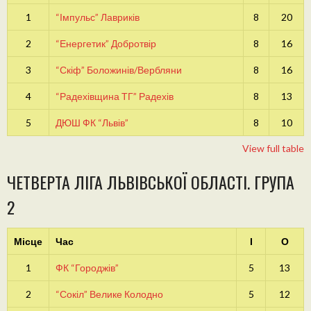
1
“Імпульс” Лавриків
8
20
2
“Енергетик” Добротвір
8
16
3
“Скіф” Боложинів/Вербляни
8
16
4
“Радехівщина ТГ” Радехів
8
13
5
ДЮШ ФК “Львів”
8
10
View full table
ЧЕТВЕРТА ЛІГА ЛЬВІВСЬКОЇ ОБЛАСТІ. ГРУПА
2
Місце
Час
І
О
1
ФК “Городжів”
5
13
2
“Сокіл” Велике Колодно
5
12