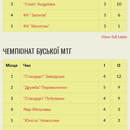
3
“Сокіл” Андріївка
5
10
4
ФК “Запитів”
5
6
5
ФК “Милятин”
5
1
View full table
ЧЕМПІОНАТ БУСЬКОЇ МТГ
Місце
Час
І
О
1
“Стандарт” Заводське
4
12
2
“Дружба” Переволочно
5
9
3
“Стандарт” Побужани
4
9
4
Явір Яблунівка
4
3
5
“Юність” Новосілки
4
3