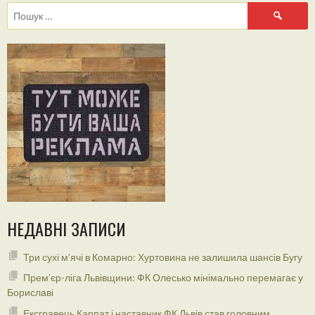
Пошук:
НЕДАВНІ ЗАПИСИ
Три сухі м’ячі в Комарно: Хуртовина не залишила шансів Бугу
Прем’єр-ліга Львівщини: ФК Олесько мінімально перемагає у
Бориславі
Ексгравець Карпат і наставник ФК Львів став головним