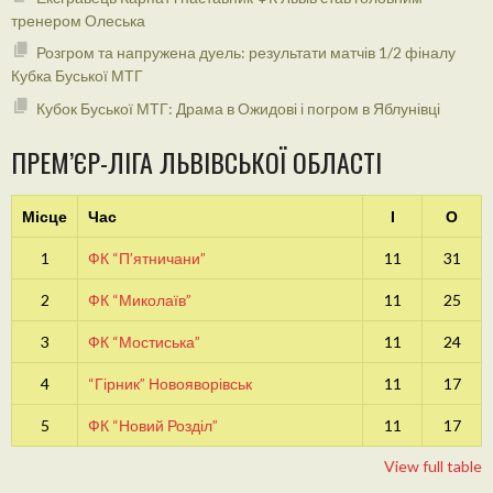
тренером Олеська
Розгром та напружена дуель: результати матчів 1/2 фіналу
Кубка Буської МТГ
Кубок Буської МТГ: Драма в Ожидові і погром в Яблунівці
ПРЕМ’ЄР-ЛІГА ЛЬВІВСЬКОЇ ОБЛАСТІ
Місце
Час
І
О
1
ФК “П’ятничани”
11
31
2
ФК “Миколаїв”
11
25
3
ФК “Мостиська”
11
24
4
“Гірник” Новояворівськ
11
17
5
ФК “Новий Розділ”
11
17
View full table