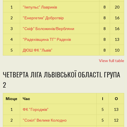
1
“Імпульс” Лавриків
8
20
2
“Енергетик” Добротвір
8
16
3
“Скіф” Боложинів/Вербляни
8
16
4
“Радехівщина ТГ” Радехів
8
13
5
ДЮШ ФК “Львів”
8
10
View full table
ЧЕТВЕРТА ЛІГА ЛЬВІВСЬКОЇ ОБЛАСТІ. ГРУПА
2
Місце
Час
І
О
1
ФК “Городжів”
5
13
2
“Сокіл” Велике Колодно
5
12