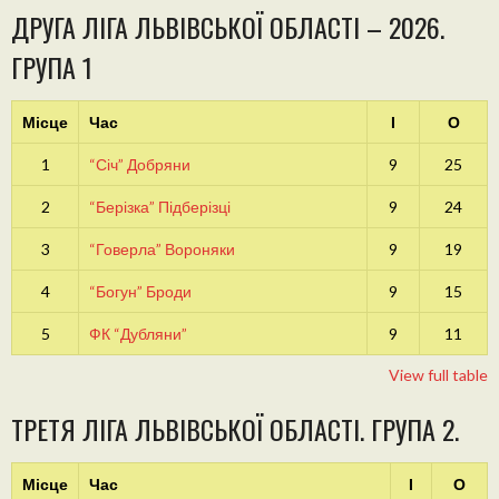
ДРУГА ЛІГА ЛЬВІВСЬКОЇ ОБЛАСТІ – 2026.
ГРУПА 1
Місце
Час
І
О
1
“Січ” Добряни
9
25
2
“Берізка” Підберізці
9
24
3
“Говерла” Вороняки
9
19
4
“Богун” Броди
9
15
5
ФК “Дубляни”
9
11
View full table
ТРЕТЯ ЛІГА ЛЬВІВСЬКОЇ ОБЛАСТІ. ГРУПА 2.
Місце
Час
І
О