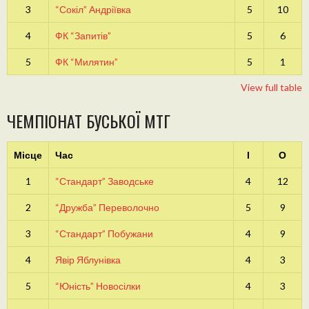
3
“Сокіл” Андріївка
5
10
4
ФК “Запитів”
5
6
5
ФК “Милятин”
5
1
View full table
ЧЕМПІОНАТ БУСЬКОЇ МТГ
Місце
Час
І
О
1
“Стандарт” Заводське
4
12
2
“Дружба” Переволочно
5
9
3
“Стандарт” Побужани
4
9
4
Явір Яблунівка
4
3
5
“Юність” Новосілки
4
3