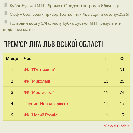
Кубок Буської МТГ: Драма в Ожидові і погром в Яблунівці
Скіф – бронзовий призер Третьої ліги Львівщини сезону-2026!
Гольовий дощ у 1/4 фіналу Кубка Буської МТГ: результати
недільних матчів
ПРЕМ’ЄР-ЛІГА ЛЬВІВСЬКОЇ ОБЛАСТІ
Місце
Час
І
О
1
ФК “П’ятничани”
11
31
2
ФК “Миколаїв”
11
25
3
ФК “Мостиська”
11
24
4
“Гірник” Новояворівськ
11
17
5
ФК “Новий Розділ”
11
17
View full table