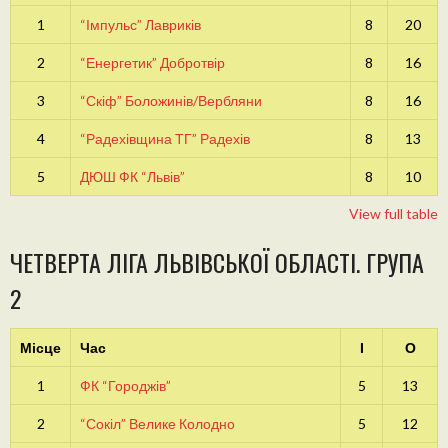
1
“Імпульс” Лавриків
8
20
2
“Енергетик” Добротвір
8
16
3
“Скіф” Боложинів/Вербляни
8
16
4
“Радехівщина ТГ” Радехів
8
13
5
ДЮШ ФК “Львів”
8
10
View full table
ЧЕТВЕРТА ЛІГА ЛЬВІВСЬКОЇ ОБЛАСТІ. ГРУПА
2
Місце
Час
І
О
1
ФК “Городжів”
5
13
2
“Сокіл” Велике Колодно
5
12