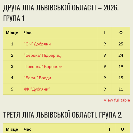
ДРУГА ЛІГА ЛЬВІВСЬКОЇ ОБЛАСТІ – 2026.
ГРУПА 1
Місце
Час
І
О
1
“Січ” Добряни
9
25
2
“Берізка” Підберізці
9
24
3
“Говерла” Вороняки
9
19
4
“Богун” Броди
9
15
5
ФК “Дубляни”
9
11
View full table
ТРЕТЯ ЛІГА ЛЬВІВСЬКОЇ ОБЛАСТІ. ГРУПА 2.
Місце
Час
І
О