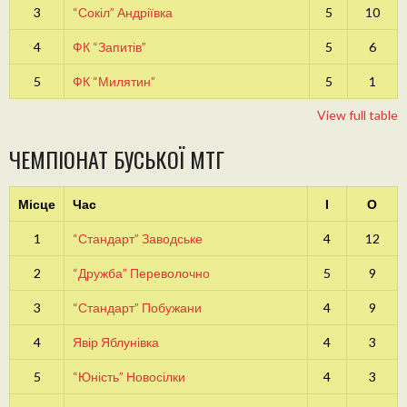
3
“Сокіл” Андріївка
5
10
4
ФК “Запитів”
5
6
5
ФК “Милятин”
5
1
View full table
ЧЕМПІОНАТ БУСЬКОЇ МТГ
Місце
Час
І
О
1
“Стандарт” Заводське
4
12
2
“Дружба” Переволочно
5
9
3
“Стандарт” Побужани
4
9
4
Явір Яблунівка
4
3
5
“Юність” Новосілки
4
3