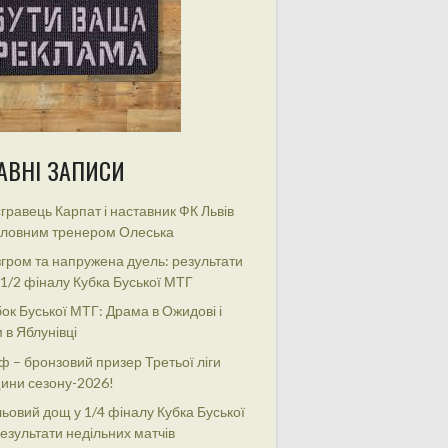
АВНІ ЗАПИСИ
гравець Карпат і наставник ФК Львів
оловним тренером Олеська
гром та напружена дуель: результати
 1/2 фіналу Кубка Буської МТГ
ок Буської МТГ: Драма в Ожидові і
 в Яблунівці
ф – бронзовий призер Третьої ліги
ини сезону-2026!
ьовий дощ у 1/4 фіналу Кубка Буської
езультати недільних матчів