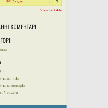
ФК Ожидів
5
3
View full table
АННІ КОМЕНТАРІ
ГОРІЇ
вини
А
йти
ічка записів
ічка коментарів
rdPress.org