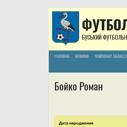
Skip
to
content
ФУТБОЛ
БУСЬКИЙ ФУТБОЛЬ
ГОЛОВНА
НОВИНИ
ЧЕМПІОНАТ ОБЛАСТІ
Бойко Роман
Дата народження