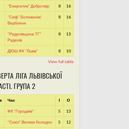
“Енергетик” Добротвір
8
16
“Скіф” Боложинів/
8
16
Вербляни
“Радехівщина ТГ”
8
13
Радехів
ДЮШ ФК “Львів”
8
10
View full table
ЕРТА ЛІГА ЛЬВІВСЬКОЇ
СТІ. ГРУПА 2
е
Час
І
О
ФК “Городжів”
5
13
“Сокіл” Велике Колодно
5
12