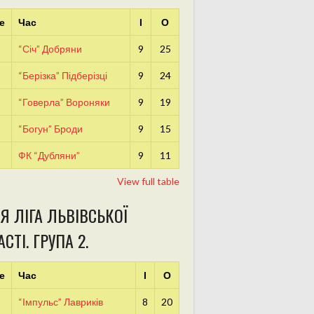
е
Час
І
О
“Січ” Добряни
9
25
“Берізка” Підберізці
9
24
“Говерла” Вороняки
9
19
“Богун” Броди
9
15
ФК “Дубляни”
9
11
View full table
Я ЛІГА ЛЬВІВСЬКОЇ
СТІ. ГРУПА 2.
е
Час
І
О
“Імпульс” Лавриків
8
20