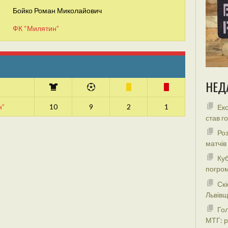
Бойко Роман Миколайович
ФК “Милятин”
НЕД
н”
10
9
2
1
Екс
став г
Роз
матчів
Куб
погром
Скі
Львівщ
Гол
МТГ: р