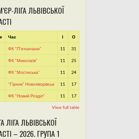
’ЄР-ЛІГА ЛЬВІВСЬКОЇ
АСТІ
е
Час
І
О
ФК “П’ятничани”
11
31
ФК “Миколаїв”
11
25
ФК “Мостиська”
11
24
“Гірник” Новояворівськ
11
17
ФК “Новий Розділ”
11
17
View full table
А ЛІГА ЛЬВІВСЬКОЇ
СТІ – 2026. ГРУПА 1