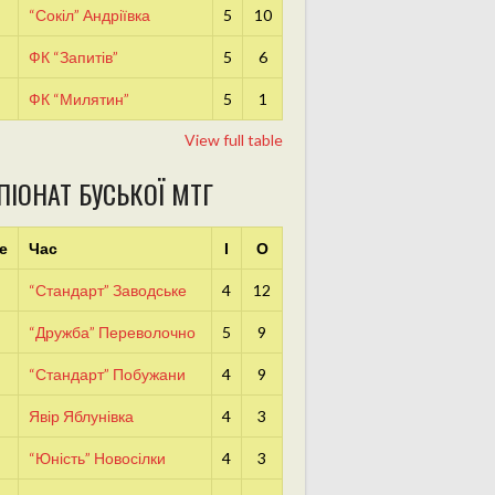
“Сокіл” Андріївка
5
10
ФК “Запитів”
5
6
ФК “Милятин”
5
1
View full table
ПІОНАТ БУСЬКОЇ МТГ
е
Час
І
О
“Стандарт” Заводське
4
12
“Дружба” Переволочно
5
9
“Стандарт” Побужани
4
9
Явір Яблунівка
4
3
“Юність” Новосілки
4
3