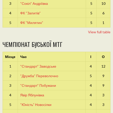
3
“Сокіл” Андріївка
5
10
4
ФК “Запитів”
5
6
5
ФК “Милятин”
5
1
View full table
ЧЕМПІОНАТ БУСЬКОЇ МТГ
Місце
Час
І
О
1
“Стандарт” Заводське
4
12
2
“Дружба” Переволочно
5
9
3
“Стандарт” Побужани
4
9
4
Явір Яблунівка
4
3
5
“Юність” Новосілки
4
3