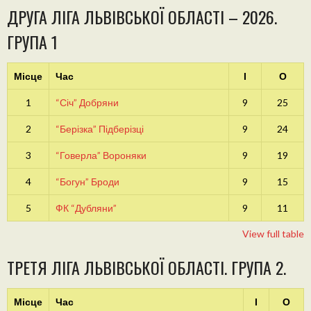
ДРУГА ЛІГА ЛЬВІВСЬКОЇ ОБЛАСТІ – 2026.
ГРУПА 1
Місце
Час
І
О
1
“Січ” Добряни
9
25
2
“Берізка” Підберізці
9
24
3
“Говерла” Вороняки
9
19
4
“Богун” Броди
9
15
5
ФК “Дубляни”
9
11
View full table
ТРЕТЯ ЛІГА ЛЬВІВСЬКОЇ ОБЛАСТІ. ГРУПА 2.
Місце
Час
І
О