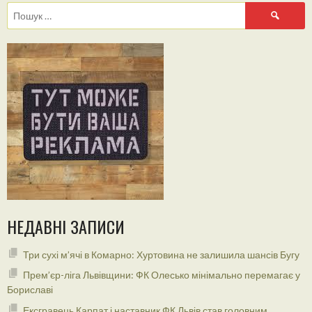
Пошук:
НЕДАВНІ ЗАПИСИ
Три сухі м’ячі в Комарно: Хуртовина не залишила шансів Бугу
Прем’єр-ліга Львівщини: ФК Олесько мінімально перемагає у
Бориславі
Ексгравець Карпат і наставник ФК Львів став головним