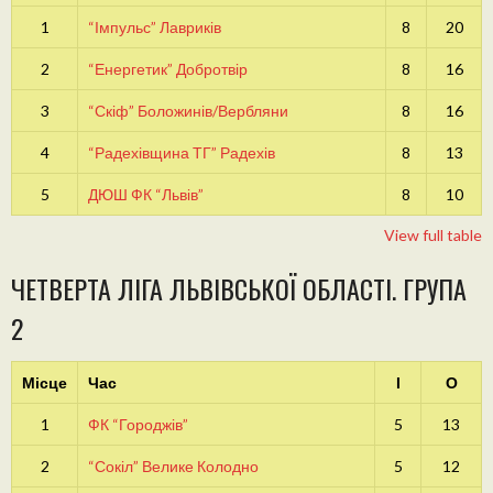
1
“Імпульс” Лавриків
8
20
2
“Енергетик” Добротвір
8
16
3
“Скіф” Боложинів/Вербляни
8
16
4
“Радехівщина ТГ” Радехів
8
13
5
ДЮШ ФК “Львів”
8
10
View full table
ЧЕТВЕРТА ЛІГА ЛЬВІВСЬКОЇ ОБЛАСТІ. ГРУПА
2
Місце
Час
І
О
1
ФК “Городжів”
5
13
2
“Сокіл” Велике Колодно
5
12