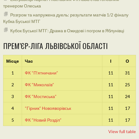
тренером Олеська
Розгром та напружена дуель: результати матчів 1/2 фіналу
Кубка Буської МТГ
Кубок Буської МТГ: Драма в Ожидові і погром в Яблунівці
ПРЕМ’ЄР-ЛІГА ЛЬВІВСЬКОЇ ОБЛАСТІ
Місце
Час
І
О
1
ФК “П’ятничани”
11
31
2
ФК “Миколаїв”
11
25
3
ФК “Мостиська”
11
24
4
“Гірник” Новояворівськ
11
17
5
ФК “Новий Розділ”
11
17
View full table