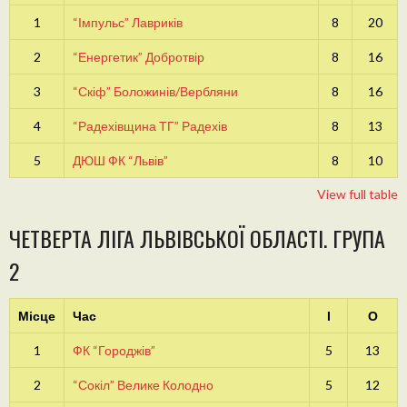
1
“Імпульс” Лавриків
8
20
2
“Енергетик” Добротвір
8
16
3
“Скіф” Боложинів/Вербляни
8
16
4
“Радехівщина ТГ” Радехів
8
13
5
ДЮШ ФК “Львів”
8
10
View full table
ЧЕТВЕРТА ЛІГА ЛЬВІВСЬКОЇ ОБЛАСТІ. ГРУПА
2
Місце
Час
І
О
1
ФК “Городжів”
5
13
2
“Сокіл” Велике Колодно
5
12