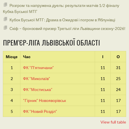
Розгром та напружена дуель: результати матчів 1/2 фіналу
Кубка Буської МТГ
Кубок Буської МТГ: Драма в Ожидові і погром в Яблунівці
Скіф – бронзовий призер Третьої ліги Львівщини сезону-2026!
ПРЕМ’ЄР-ЛІГА ЛЬВІВСЬКОЇ ОБЛАСТІ
Місце
Час
І
О
1
ФК “П’ятничани”
11
31
2
ФК “Миколаїв”
11
25
3
ФК “Мостиська”
11
24
4
“Гірник” Новояворівськ
11
17
5
ФК “Новий Розділ”
11
17
View full table