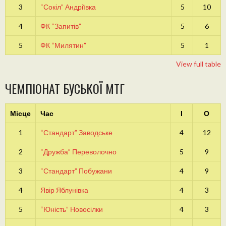
3
“Сокіл” Андріївка
5
10
4
ФК “Запитів”
5
6
5
ФК “Милятин”
5
1
View full table
ЧЕМПІОНАТ БУСЬКОЇ МТГ
Місце
Час
І
О
1
“Стандарт” Заводське
4
12
2
“Дружба” Переволочно
5
9
3
“Стандарт” Побужани
4
9
4
Явір Яблунівка
4
3
5
“Юність” Новосілки
4
3