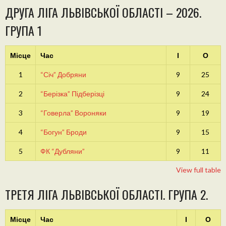
ДРУГА ЛІГА ЛЬВІВСЬКОЇ ОБЛАСТІ – 2026.
ГРУПА 1
Місце
Час
І
О
1
“Січ” Добряни
9
25
2
“Берізка” Підберізці
9
24
3
“Говерла” Вороняки
9
19
4
“Богун” Броди
9
15
5
ФК “Дубляни”
9
11
View full table
ТРЕТЯ ЛІГА ЛЬВІВСЬКОЇ ОБЛАСТІ. ГРУПА 2.
Місце
Час
І
О