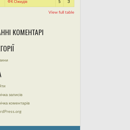
ФК Ожидів
5
3
View full table
АННІ КОМЕНТАРІ
ГОРІЇ
вини
А
йти
ічка записів
ічка коментарів
rdPress.org