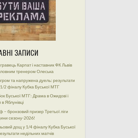
АВНІ ЗАПИСИ
гравець Карпат і наставник ФК Львів
оловним тренером Олеська
гром та напружена дуель: результати
 1/2 фіналу Кубка Буської МТГ
ок Буської МТГ: Драма в Ожидові і
 в Яблунівці
ф – бронзовий призер Третьої ліги
ини сезону-2026!
ьовий дощ у 1/4 фіналу Кубка Буської
езультати недільних матчів