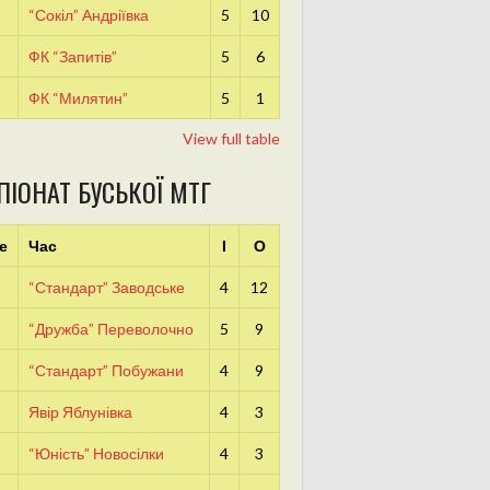
“Сокіл” Андріївка
5
10
ФК “Запитів”
5
6
ФК “Милятин”
5
1
View full table
ПІОНАТ БУСЬКОЇ МТГ
е
Час
І
О
“Стандарт” Заводське
4
12
“Дружба” Переволочно
5
9
“Стандарт” Побужани
4
9
Явір Яблунівка
4
3
“Юність” Новосілки
4
3