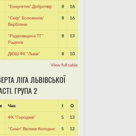
“Енергетик” Добротвір
8
16
“Скіф” Боложинів/
8
16
Вербляни
“Радехівщина ТГ”
8
13
Радехів
ДЮШ ФК “Львів”
8
10
View full table
ЕРТА ЛІГА ЛЬВІВСЬКОЇ
СТІ. ГРУПА 2
е
Час
І
О
ФК “Городжів”
5
13
“Сокіл” Велике Колодно
5
12