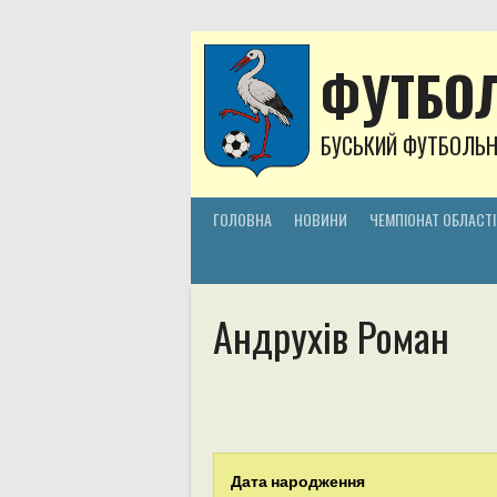
Skip
to
content
ФУТБОЛ
БУСЬКИЙ ФУТБОЛЬ
ГОЛОВНА
НОВИНИ
ЧЕМПІОНАТ ОБЛАСТІ
Андрухів Роман
Дата народження