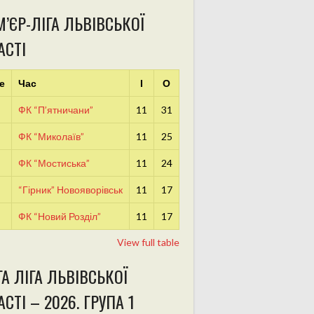
’ЄР-ЛІГА ЛЬВІВСЬКОЇ
АСТІ
е
Час
І
О
ФК “П’ятничани”
11
31
ФК “Миколаїв”
11
25
ФК “Мостиська”
11
24
“Гірник” Новояворівськ
11
17
ФК “Новий Розділ”
11
17
View full table
А ЛІГА ЛЬВІВСЬКОЇ
СТІ – 2026. ГРУПА 1