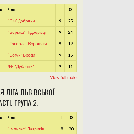
е
Час
І
О
“Січ” Добряни
9
25
“Берізка” Підберізці
9
24
“Говерла” Вороняки
9
19
“Богун” Броди
9
15
ФК “Дубляни”
9
11
View full table
Я ЛІГА ЛЬВІВСЬКОЇ
СТІ. ГРУПА 2.
е
Час
І
О
“Імпульс” Лавриків
8
20