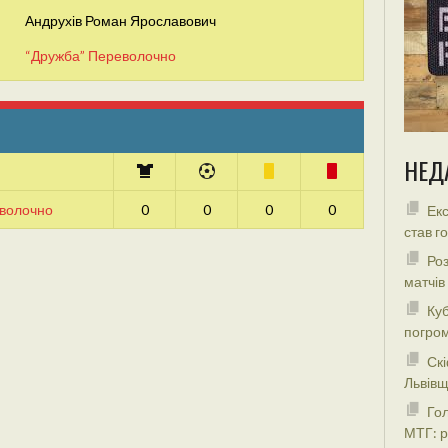
Андрухів Роман Ярославович
“Дружба” Переволочно
НЕД
еволочно
0
0
0
0
Екс
став г
Роз
матчів
Куб
погром
Скі
Львівщ
Гол
МТГ: р