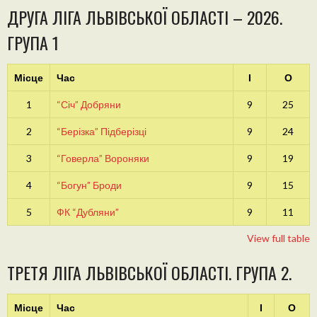
ДРУГА ЛІГА ЛЬВІВСЬКОЇ ОБЛАСТІ – 2026.
ГРУПА 1
Місце
Час
І
О
1
“Січ” Добряни
9
25
2
“Берізка” Підберізці
9
24
3
“Говерла” Вороняки
9
19
4
“Богун” Броди
9
15
5
ФК “Дубляни”
9
11
View full table
ТРЕТЯ ЛІГА ЛЬВІВСЬКОЇ ОБЛАСТІ. ГРУПА 2.
Місце
Час
І
О