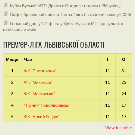
Кубок Буської МТГ: Драма в Ожидові і погром в Яблунівці
Скіф – бронзовий призер Третьої ліги Львівщини сезону-2026!
Гольовий дощ у 1/4 фіналу Кубка Буської МТГ: результати
недільних матчів
ПРЕМ’ЄР-ЛІГА ЛЬВІВСЬКОЇ ОБЛАСТІ
Місце
Час
І
О
1
ФК “П’ятничани”
11
31
2
ФК “Миколаїв”
11
25
3
ФК “Мостиська”
11
24
4
“Гірник” Новояворівськ
11
17
5
ФК “Новий Розділ”
11
17
View full table