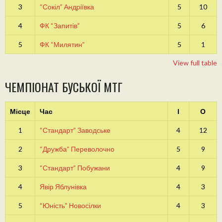
3
“Сокіл” Андріївка
5
10
4
ФК “Запитів”
5
6
5
ФК “Милятин”
5
1
View full table
ЧЕМПІОНАТ БУСЬКОЇ МТГ
Місце
Час
І
О
1
“Стандарт” Заводське
4
12
2
“Дружба” Переволочно
5
9
3
“Стандарт” Побужани
4
9
4
Явір Яблунівка
4
3
5
“Юність” Новосілки
4
3