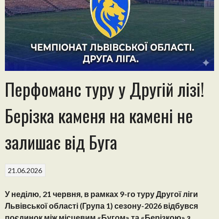
Перфоманс туру у Другій лізі!
Берізка каменя на камені не
залишає від Буга
21.06.2026
У неділю, 21 червня, в рамках 9-го туру Другої ліги
Львівської області (Група 1) сезону-2026 відбувся
поєдинок між місцевим «Бугом» та «Берізкою» з