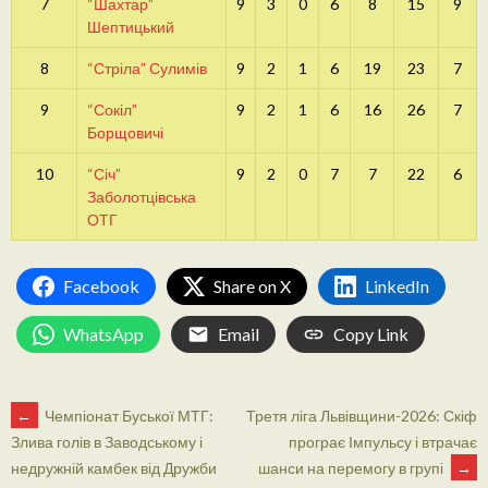
7
“Шахтар”
9
3
0
6
8
15
9
Шептицький
8
“Стріла” Сулимів
9
2
1
6
19
23
7
9
“Сокіл”
9
2
1
6
16
26
7
Борщовичі
10
“Січ”
9
2
0
7
7
22
6
Заболотцівська
ОТГ
Facebook
Share on X
LinkedIn
WhatsApp
Email
Copy Link
POST
←
Чемпіонат Буської МТГ:
Третя ліга Львівщини-2026: Скіф
програє Імпульсу і втрачає
Злива голів в Заводському і
шанси на перемогу в групі
→
недружній камбек від Дружби