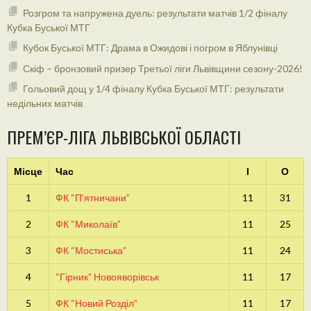
Розгром та напружена дуель: результати матчів 1/2 фіналу
Кубка Буської МТГ
Кубок Буської МТГ: Драма в Ожидові і погром в Яблунівці
Скіф – бронзовий призер Третьої ліги Львівщини сезону-2026!
Гольовий дощ у 1/4 фіналу Кубка Буської МТГ: результати
недільних матчів
ПРЕМ’ЄР-ЛІГА ЛЬВІВСЬКОЇ ОБЛАСТІ
Місце
Час
І
О
1
ФК “П’ятничани”
11
31
2
ФК “Миколаїв”
11
25
3
ФК “Мостиська”
11
24
4
“Гірник” Новояворівськ
11
17
5
ФК “Новий Розділ”
11
17