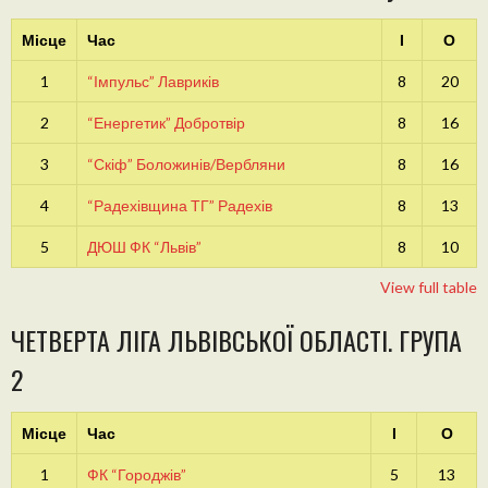
Місце
Час
І
О
1
“Імпульс” Лавриків
8
20
2
“Енергетик” Добротвір
8
16
3
“Скіф” Боложинів/Вербляни
8
16
4
“Радехівщина ТГ” Радехів
8
13
5
ДЮШ ФК “Львів”
8
10
View full table
ЧЕТВЕРТА ЛІГА ЛЬВІВСЬКОЇ ОБЛАСТІ. ГРУПА
2
Місце
Час
І
О
1
ФК “Городжів”
5
13