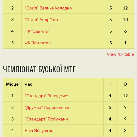
2
“Сокіл” Велике Колодно
5
12
3
“Сокіл” Андріївка
5
10
4
ФК “Запитів”
5
6
5
ФК “Милятин”
5
1
View full table
ЧЕМПІОНАТ БУСЬКОЇ МТГ
Місце
Час
І
О
1
“Стандарт” Заводське
4
12
2
“Дружба” Переволочно
5
9
3
“Стандарт” Побужани
4
9
4
Явір Яблунівка
4
3