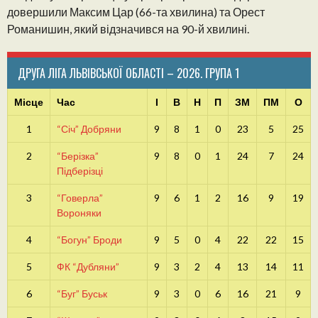
довершили Максим Цар (66-та хвилина) та Орест
Романишин, який відзначився на 90-й хвилині.
ДРУГА ЛІГА ЛЬВІВСЬКОЇ ОБЛАСТІ – 2026. ГРУПА 1
Місце
Час
І
В
Н
П
ЗМ
ПМ
О
1
“Січ” Добряни
9
8
1
0
23
5
25
2
“Берізка”
9
8
0
1
24
7
24
Підберізці
3
“Говерла”
9
6
1
2
16
9
19
Вороняки
4
“Богун” Броди
9
5
0
4
22
22
15
5
ФК “Дубляни”
9
3
2
4
13
14
11
6
“Буг” Буськ
9
3
0
6
16
21
9