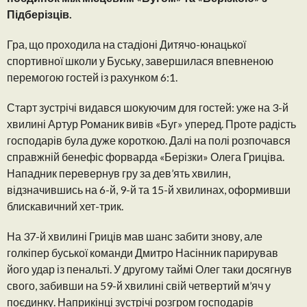
Підберізців.
Гра, що проходила на стадіоні Дитячо-юнацької
спортивної школи у Буську, завершилася впевненою
перемогою гостей із рахунком 6:1.
Старт зустрічі видався шокуючим для гостей: уже на 3-й
хвилині Артур Романик вивів «Буг» уперед. Проте радість
господарів була дуже короткою. Далі на полі розпочався
справжній бенефіс форварда «Берізки» Олега Гриціва.
Нападник перевернув гру за дев’ять хвилин,
відзначившись на 6-й, 9-й та 15-й хвилинах, оформивши
блискавичний хет-трик.
На 37-й хвилині Гриців мав шанс забити знову, але
голкіпер буської команди Дмитро Насінник парирував
його удар із пенальті. У другому таймі Олег таки досягнув
свого, забивши на 59-й хвилині свій четвертий м’яч у
поєдинку. Наприкінці зустрічі розгром господарів