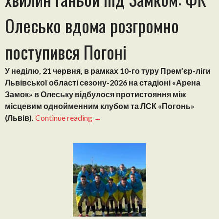
Олесько вдома розгромно
поступився Погоні
У неділю, 21 червня, в рамках 10-го туру Прем’єр-ліги
Львівської області сезону-2026 на стадіоні «Арена
Замок» в Олеську відбулося протистояння між
місцевим однойменним клубом та ЛСК «Погонь»
“Прем’єр-
(Львів).
Continue reading
→
ліга
Львівщини.
45
хвилин
ганьби
під
Замком:
ФК