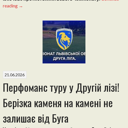
“Третя
reading
→
ліга
Львівщини-2026:
Скіф
програє
Імпульсу
і
втрачає
шанси
на
перемогу
21.06.2026
в
Перфоманс туру у Другій лізі!
групі”
Берізка каменя на камені не
залишає від Буга