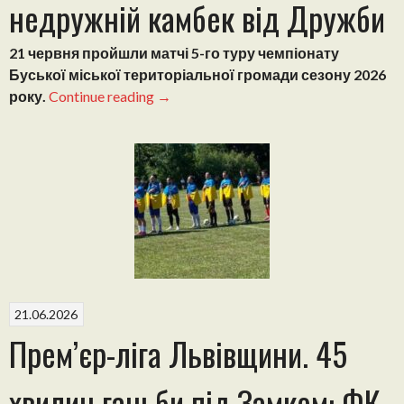
недружній камбек від Дружби
21 червня пройшли матчі 5-го туру чемпіонату
Буської міської територіальної громади сезону 2026
“Чемпіонат
року.
Continue reading
→
Буської
МТГ:
Злива
голів
в
Заводському
і
недружній
камбек
від
21.06.2026
Дружби”
Прем’єр-ліга Львівщини. 45
хвилин ганьби під Замком: ФК