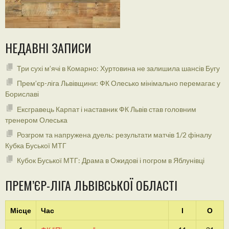
НЕДАВНІ ЗАПИСИ
Три сухі м’ячі в Комарно: Хуртовина не залишила шансів Бугу
Прем’єр-ліга Львівщини: ФК Олесько мінімально перемагає у
Бориславі
Ексгравець Карпат і наставник ФК Львів став головним
тренером Олеська
Розгром та напружена дуель: результати матчів 1/2 фіналу
Кубка Буської МТГ
Кубок Буської МТГ: Драма в Ожидові і погром в Яблунівці
ПРЕМ’ЄР-ЛІГА ЛЬВІВСЬКОЇ ОБЛАСТІ
Місце
Час
І
О