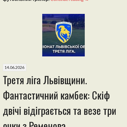
Львівщини.
Валідольний
чвертьфінал:
Долю
матчу
Миколаїв
–
Олесько
вирішила
серія
14.06.2026
пенальті”
Третя ліга Львівщини.
Фантастичний камбек: Скіф
двічі відіграється та везе три
очки з Ременова