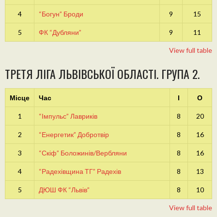
4
“Богун” Броди
9
15
5
ФК “Дубляни”
9
11
View full table
ТРЕТЯ ЛІГА ЛЬВІВСЬКОЇ ОБЛАСТІ. ГРУПА 2.
Місце
Час
І
О
1
“Імпульс” Лавриків
8
20
2
“Енергетик” Добротвір
8
16
3
“Скіф” Боложинів/Вербляни
8
16
4
“Радехівщина ТГ” Радехів
8
13
5
ДЮШ ФК “Львів”
8
10
View full table