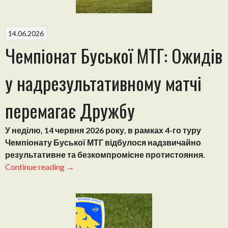
Кубка
Четвертої
ліги”
14.06.2026
Чемпіонат Буської МТГ: Ожидів
у надрезультативному матчі
перемагає Дружбу
У неділю, 14 червня 2026 року, в рамках 4-го туру
Чемпіонату Буської МТГ відбулося надзвичайно
результативне та безкомпромісне протистояння.
“Чемпіонат
Continue reading
→
Буської
МТГ:
Ожидів
у
надрезультативному