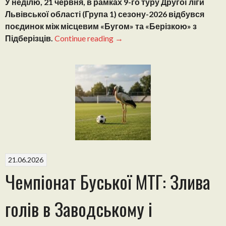
У неділю, 21 червня, в рамках 9-го туру Другої ліги
Львівської області (Група 1) сезону-2026 відбувся
поєдинок між місцевим «Бугом» та «Берізкою» з
“Перфоманс
Підберізців.
Continue reading
→
туру
у
Другій
лізі!
Берізка
каменя
на
камені
не
залишає
21.06.2026
від
Чемпіонат Буської МТГ: Злива
Буга”
голів в Заводському і