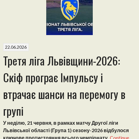
іме
ст
на
гр
22.06.2026
Третя ліга Львівщини-2026:
Скіф програє Імпульсу і
втрачає шанси на перемогу в
групі
У неділю, 21 червня, в рамках матчу Другої ліги
Львівської області (Група 1) сезону-2026 відбулося
ключове протистояння всього чемпіонату.
Continue