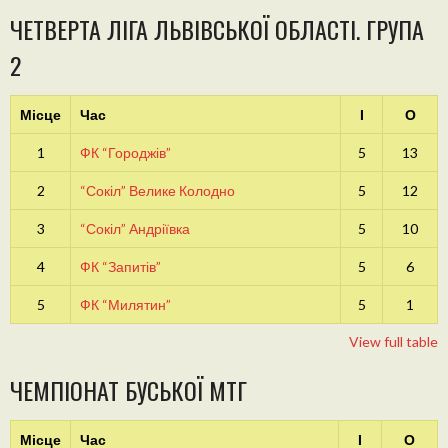
ЧЕТВЕРТА ЛІГА ЛЬВІВСЬКОЇ ОБЛАСТІ. ГРУПА
2
Місце
Час
І
О
1
ФК “Городжів”
5
13
2
“Сокіл” Велике Колодно
5
12
3
“Сокіл” Андріївка
5
10
4
ФК “Запитів”
5
6
5
ФК “Милятин”
5
1
View full table
ЧЕМПІОНАТ БУСЬКОЇ МТГ
Місце
Час
І
О