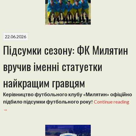
22.06.2026
Підсумки сезону: ФК Милятин
вручив іменні статуетки
найкращим гравцям
Керівництво футбольного клубу «Милятин» офіційно
“П
підбило підсумки футбольного року!
Continue reading
се
→
ФК
Ми
вр