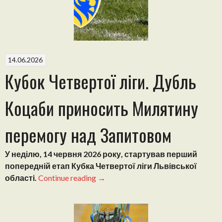
матчі
перемагає
Дружбу”
14.06.2026
Кубок Четвертої ліги. Дубль
Коцаби приносить Милятину
перемогу над Запитовом
У неділю, 14 червня 2026 року, стартував перший
попередній етап Кубка Четвертої ліги Львівської
“Кубок
області.
Continue reading
→
Четвертої
ліги.
Дубль