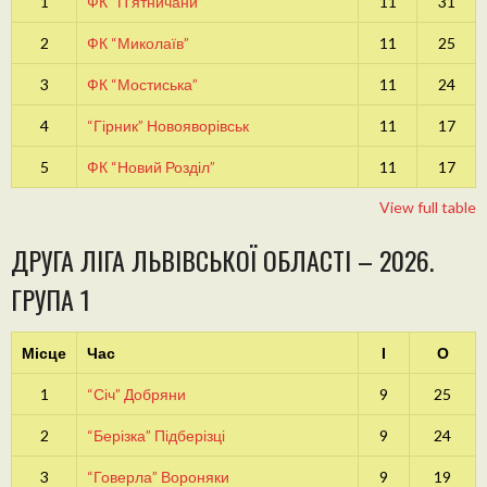
1
ФК “П’ятничани”
11
31
2
ФК “Миколаїв”
11
25
3
ФК “Мостиська”
11
24
4
“Гірник” Новояворівськ
11
17
5
ФК “Новий Розділ”
11
17
View full table
ДРУГА ЛІГА ЛЬВІВСЬКОЇ ОБЛАСТІ – 2026.
ГРУПА 1
Місце
Час
І
О
1
“Січ” Добряни
9
25
2
“Берізка” Підберізці
9
24
3
“Говерла” Вороняки
9
19