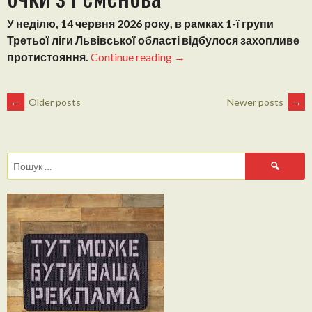
У неділю, 14 червня 2026 року, в рамках 1-ї групи
Третьої ліги Львівської області відбулося захопливе
“Третя
протистояння.
Continue reading
→
ліга
Львівщини.
POSTS
←
Older posts
Newer posts
→
Фантастичний
камбек:
NAVIGATION
Скіф
двічі
Пошук:
відіграється
та
везе
три
очки
з
Ременова”