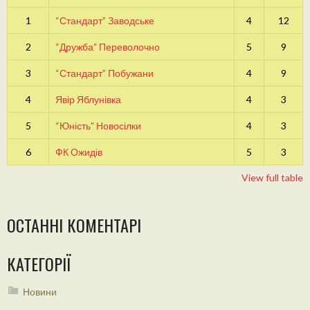
1
“Стандарт” Заводське
4
12
2
“Дружба” Переволочно
5
9
3
“Стандарт” Побужани
4
9
4
Явір Яблунівка
4
3
5
“Юність” Новосілки
4
3
6
ФК Ожидів
5
3
View full table
ОСТАННІ КОМЕНТАРІ
КАТЕГОРІЇ
Новини