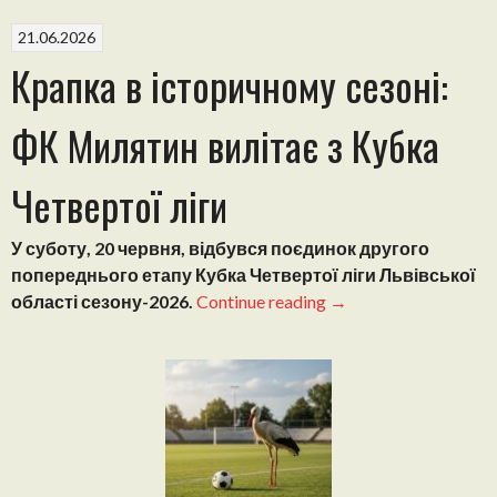
Олесько
вдома
21.06.2026
розгромно
Крапка в історичному сезоні:
поступився
Погоні”
ФК Милятин вилітає з Кубка
Четвертої ліги
У суботу, 20 червня, відбувся поєдинок другого
попереднього етапу Кубка Четвертої ліги Львівської
“Крапка
області сезону-2026.
Continue reading
→
в
історичному
сезоні:
ФК
Милятин
вилітає
з