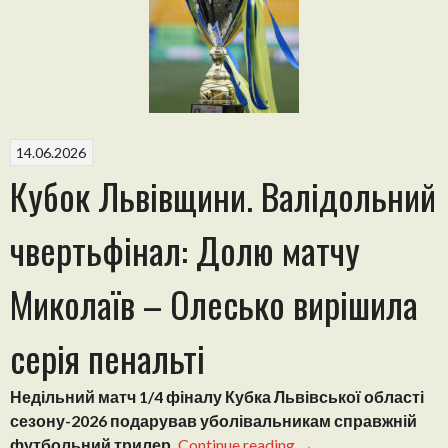
Коцаби
приносить
Милятину
перемогу
над
Запитовом”
14.06.2026
Кубок Львівщини. Валідольний
чвертьфінал: Долю матчу
Миколаїв – Олесько вирішила
серія пенальті
Недільний матч 1/4 фіналу Кубка Львівської області
сезону-2026 подарував уболівальникам справжній
“Кубок
футбольний трилер.
Continue reading
→