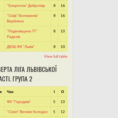
“Енергетик” Добротвір
8
16
“Скіф” Боложинів/
8
16
Вербляни
“Радехівщина ТГ”
8
13
Радехів
ДЮШ ФК “Львів”
8
10
View full table
ЕРТА ЛІГА ЛЬВІВСЬКОЇ
СТІ. ГРУПА 2
е
Час
І
О
ФК “Городжів”
5
13
“Сокіл” Велике Колодно
5
12