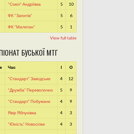
“Сокіл” Андріївка
5
10
ФК “Запитів”
5
6
ФК “Милятин”
5
1
View full table
ПІОНАТ БУСЬКОЇ МТГ
е
Час
І
О
“Стандарт” Заводське
4
12
“Дружба” Переволочно
5
9
“Стандарт” Побужани
4
9
Явір Яблунівка
4
3
“Юність” Новосілки
4
3