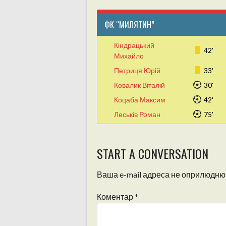
ФК “МИЛЯТИН”
Кіндрацький
42'
Михайло
Петриця Юрій
33'
Ковалик Віталій
30'
Коцаба Максим
42'
Леськів Роман
75'
START A CONVERSATION
Ваша e-mail адреса не оприлюдню
Коментар
*