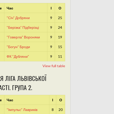
е
Час
І
О
“Січ” Добряни
9
25
“Берізка” Підберізці
9
24
“Говерла” Вороняки
9
19
“Богун” Броди
9
15
ФК “Дубляни”
9
11
View full table
Я ЛІГА ЛЬВІВСЬКОЇ
СТІ. ГРУПА 2.
е
Час
І
О
“Імпульс” Лавриків
8
20