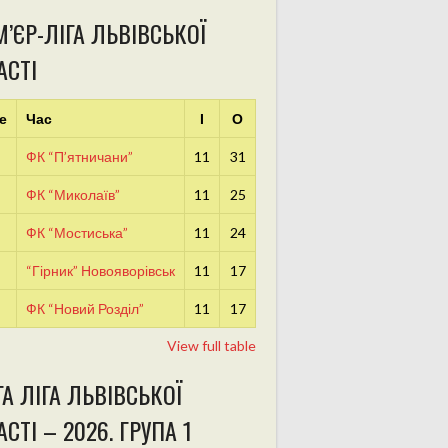
’ЄР-ЛІГА ЛЬВІВСЬКОЇ
АСТІ
е
Час
І
О
ФК “П’ятничани”
11
31
ФК “Миколаїв”
11
25
ФК “Мостиська”
11
24
“Гірник” Новояворівськ
11
17
ФК “Новий Розділ”
11
17
View full table
А ЛІГА ЛЬВІВСЬКОЇ
СТІ – 2026. ГРУПА 1