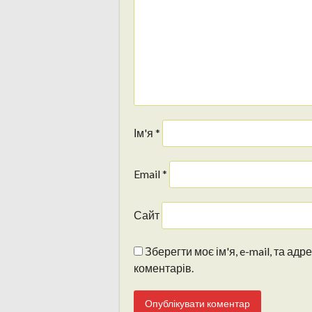
Ім'я
*
Email
*
Сайт
Зберегти моє ім'я, e-mail, та ад
коментарів.