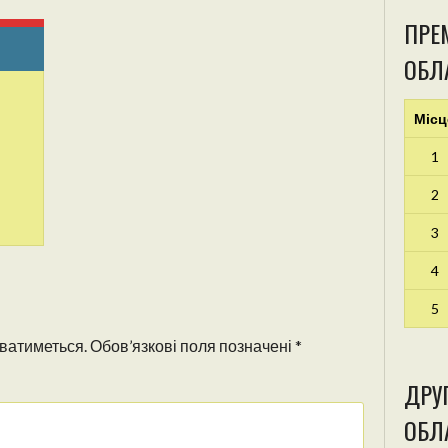
ПРЕМ
ОБЛ
Місц
1
2
3
4
5
ватиметься.
Обов’язкові поля позначені
*
ДРУГ
ОБЛА