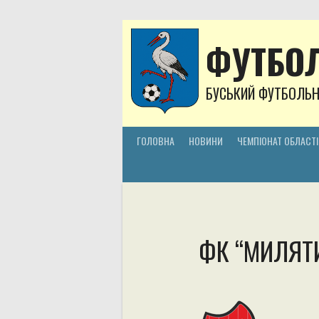
Skip
to
content
ФУТБОЛ
БУСЬКИЙ ФУТБОЛЬ
ГОЛОВНА
НОВИНИ
ЧЕМПІОНАТ ОБЛАСТІ
ФК “МИЛЯТ