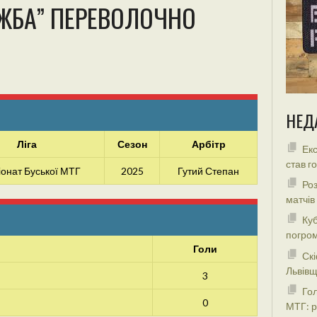
ЖБА” ПЕРЕВОЛОЧНО
НЕД
Ліга
Сезон
Арбітр
Екс
став г
онат Буської МТГ
2025
Гутий Степан
Роз
матчів
Куб
погром
Голи
Скі
Львівщ
3
Гол
0
МТГ: р