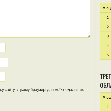
Місц
1
2
3
4
5
ТРЕТ
ОБЛА
ресу сайту в цьому браузері для моїх подальших
Місц
1