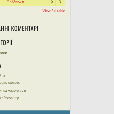
ФК Ожидів
5
3
View full table
АННІ КОМЕНТАРІ
ГОРІЇ
вини
А
йти
ічка записів
ічка коментарів
rdPress.org