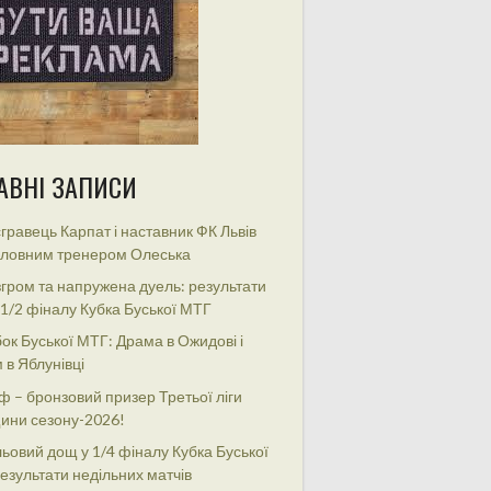
АВНІ ЗАПИСИ
гравець Карпат і наставник ФК Львів
оловним тренером Олеська
гром та напружена дуель: результати
 1/2 фіналу Кубка Буської МТГ
ок Буської МТГ: Драма в Ожидові і
 в Яблунівці
ф – бронзовий призер Третьої ліги
ини сезону-2026!
ьовий дощ у 1/4 фіналу Кубка Буської
езультати недільних матчів