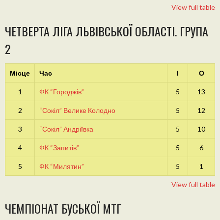
View full table
ЧЕТВЕРТА ЛІГА ЛЬВІВСЬКОЇ ОБЛАСТІ. ГРУПА
2
Місце
Час
І
О
1
ФК “Городжів”
5
13
2
“Сокіл” Велике Колодно
5
12
3
“Сокіл” Андріївка
5
10
4
ФК “Запитів”
5
6
5
ФК “Милятин”
5
1
View full table
ЧЕМПІОНАТ БУСЬКОЇ МТГ