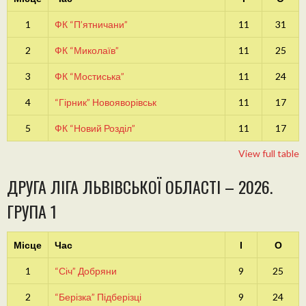
1
ФК “П’ятничани”
11
31
2
ФК “Миколаїв”
11
25
3
ФК “Мостиська”
11
24
4
“Гірник” Новояворівськ
11
17
5
ФК “Новий Розділ”
11
17
View full table
ДРУГА ЛІГА ЛЬВІВСЬКОЇ ОБЛАСТІ – 2026.
ГРУПА 1
Місце
Час
І
О
1
“Січ” Добряни
9
25
2
“Берізка” Підберізці
9
24