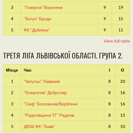
3
“Говерла” Вороняки
9
19
4
“Богун” Броди
9
15
5
ФК “Дубляни”
9
11
View full table
ТРЕТЯ ЛІГА ЛЬВІВСЬКОЇ ОБЛАСТІ. ГРУПА 2.
Місце
Час
І
О
1
“Імпульс” Лавриків
8
20
2
“Енергетик” Добротвір
8
16
3
“Скіф” Боложинів/Вербляни
8
16
4
“Радехівщина ТГ” Радехів
8
13
5
ДЮШ ФК “Львів”
8
10