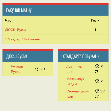
РАХУНОК МАТЧУ
Час
Голи
ДЮСШ Буськ
1
“Стандарт” Побужани
5
ДЮСШ БУСЬК
“СТАНДАРТ” ПОБУЖАНИ
Чучман
Лук’янчук
7',
90'
Руслан
Ілля
75'
Максимчук
7'
Вадим
Середніцький
35',
Іван
37'