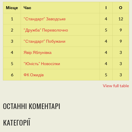
Місце
Час
І
О
1
“Стандарт” Заводське
4
12
2
“Дружба” Переволочно
5
9
3
“Стандарт” Побужани
4
9
4
Явір Яблунівка
4
3
5
“Юність” Новосілки
4
3
6
ФК Ожидів
5
3
View full table
ОСТАННІ КОМЕНТАРІ
КАТЕГОРІЇ