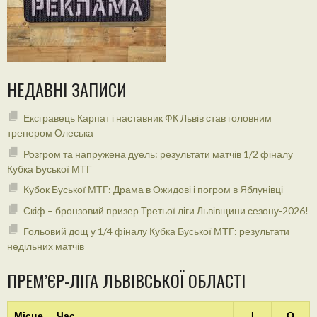
НЕДАВНІ ЗАПИСИ
Ексгравець Карпат і наставник ФК Львів став головним
тренером Олеська
Розгром та напружена дуель: результати матчів 1/2 фіналу
Кубка Буської МТГ
Кубок Буської МТГ: Драма в Ожидові і погром в Яблунівці
Скіф – бронзовий призер Третьої ліги Львівщини сезону-2026!
Гольовий дощ у 1/4 фіналу Кубка Буської МТГ: результати
недільних матчів
ПРЕМ’ЄР-ЛІГА ЛЬВІВСЬКОЇ ОБЛАСТІ
Місце
Час
І
О