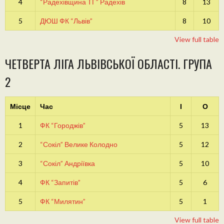
4
“Радехівщина ТГ” Радехів
8
13
5
ДЮШ ФК “Львів”
8
10
View full table
ЧЕТВЕРТА ЛІГА ЛЬВІВСЬКОЇ ОБЛАСТІ. ГРУПА
2
Місце
Час
І
О
1
ФК “Городжів”
5
13
2
“Сокіл” Велике Колодно
5
12
3
“Сокіл” Андріївка
5
10
4
ФК “Запитів”
5
6
5
ФК “Милятин”
5
1
View full table