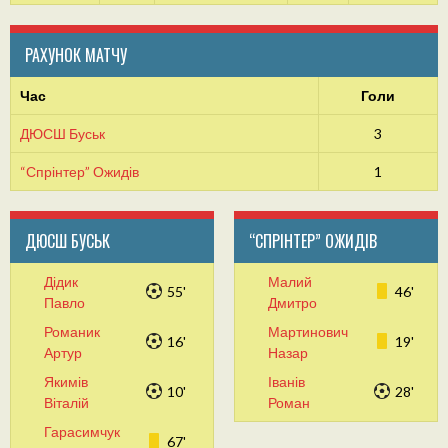
РАХУНОК МАТЧУ
Час
Голи
ДЮСШ Буськ
3
“Спрінтер” Ожидів
1
ДЮСШ БУСЬК
“СПРІНТЕР” ОЖИДІВ
Дідик
Малий
55'
46'
Павло
Дмитро
Романик
Мартинович
16'
19'
Артур
Назар
Якимів
Іванів
10'
28'
Віталій
Роман
Гарасимчук
67'