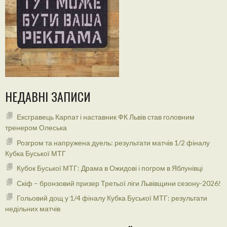
НЕДАВНІ ЗАПИСИ
Ексгравець Карпат і наставник ФК Львів став головним
тренером Олеська
Розгром та напружена дуель: результати матчів 1/2 фіналу
Кубка Буської МТГ
Кубок Буської МТГ: Драма в Ожидові і погром в Яблунівці
Скіф – бронзовий призер Третьої ліги Львівщини сезону-2026!
Гольовий дощ у 1/4 фіналу Кубка Буської МТГ: результати
недільних матчів