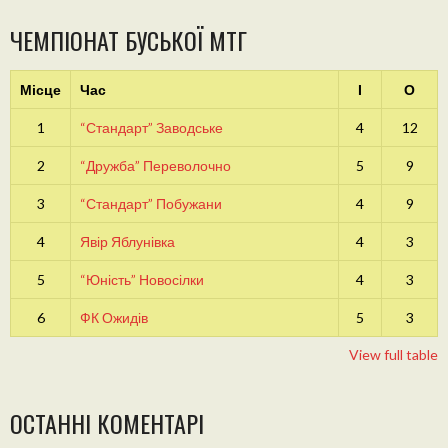
ЧЕМПІОНАТ БУСЬКОЇ МТГ
Місце
Час
І
О
1
“Стандарт” Заводське
4
12
2
“Дружба” Переволочно
5
9
3
“Стандарт” Побужани
4
9
4
Явір Яблунівка
4
3
5
“Юність” Новосілки
4
3
6
ФК Ожидів
5
3
View full table
ОСТАННІ КОМЕНТАРІ