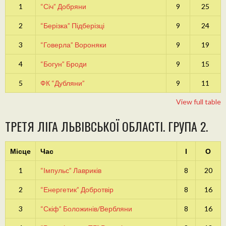
1
“Січ” Добряни
9
25
2
“Берізка” Підберізці
9
24
3
“Говерла” Вороняки
9
19
4
“Богун” Броди
9
15
5
ФК “Дубляни”
9
11
View full table
ТРЕТЯ ЛІГА ЛЬВІВСЬКОЇ ОБЛАСТІ. ГРУПА 2.
Місце
Час
І
О
1
“Імпульс” Лавриків
8
20
2
“Енергетик” Добротвір
8
16
3
“Скіф” Боложинів/Вербляни
8
16