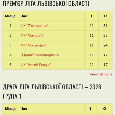
ПРЕМ’ЄР-ЛІГА ЛЬВІВСЬКОЇ ОБЛАСТІ
Місце
Час
І
О
1
ФК “П’ятничани”
11
31
2
ФК “Миколаїв”
11
25
3
ФК “Мостиська”
11
24
4
“Гірник” Новояворівськ
11
17
5
ФК “Новий Розділ”
11
17
View full table
ДРУГА ЛІГА ЛЬВІВСЬКОЇ ОБЛАСТІ – 2026.
ГРУПА 1
Місце
Час
І
О