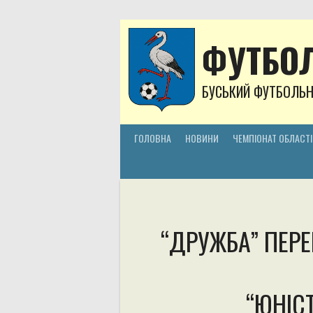
Skip
to
content
ФУТБОЛ
БУСЬКИЙ ФУТБОЛЬ
ГОЛОВНА
НОВИНИ
ЧЕМПІОНАТ ОБЛАСТІ
“ДРУЖБА” ПЕР
“ЮНІС