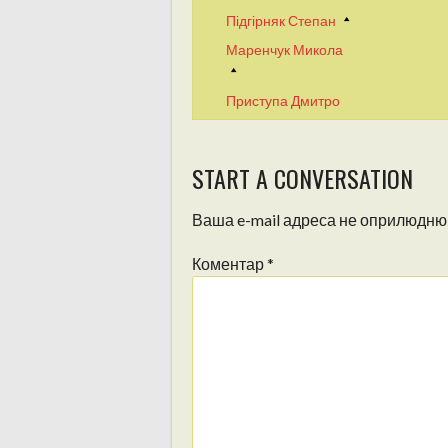
Підгірняк Степан
Маренчук Микола
Приступа Дмитро
START A CONVERSATION
Ваша e-mail адреса не оприлюдню
Коментар
*