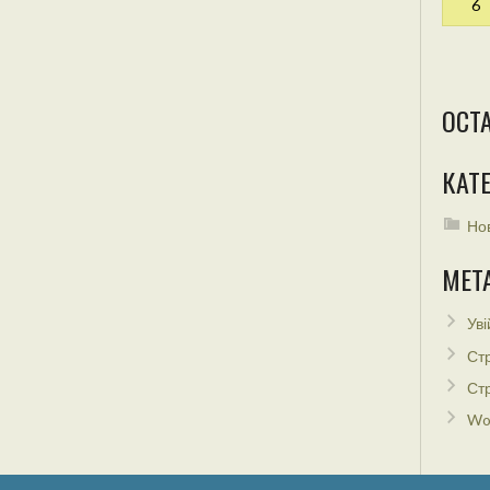
6
ОСТ
КАТЕ
Но
МЕТ
Уві
Стр
Стр
Wo