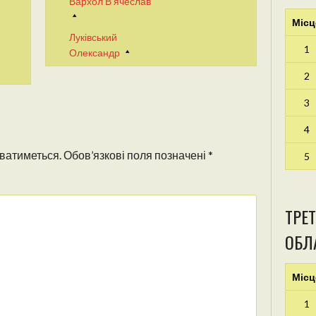
Вархол В’ячеслав
Місц
Луківський
1
Олександр
2
3
4
ватиметься.
Обов’язкові поля позначені
*
5
ТРЕТ
ОБЛА
Місц
1