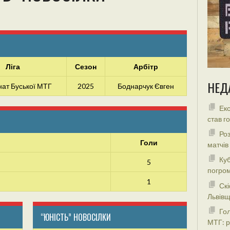
Ліга
Сезон
Арбітр
НЕД
ат Буської МТГ
2025
Боднарчук Євген
Екс
став г
Роз
Голи
матчів
Куб
5
погром
1
Скі
Львівщ
Гол
“ЮНІСТЬ” НОВОСІЛКИ
МТГ: р