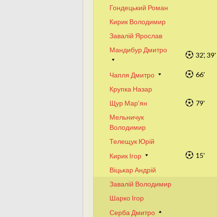
Гондецький Роман
Кирик Володимир
Завалій Ярослав
Мандибур Дмитро
32', 39'
66'
Чапля Дмитро
Крупка Назар
Щур Мар’ян
79'
Мельничук
Володимир
Телещук Юрій
15'
Кирик Ігор
Віцькар Андрій
Завалій Володимир
Шарко Ігор
Серба Дмитро