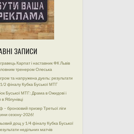
АВНІ ЗАПИСИ
гравець Карпат і наставник ФК Львів
оловним тренером Олеська
гром та напружена дуель: результати
 1/2 фіналу Кубка Буської МТГ
ок Буської МТГ: Драма в Ожидові і
 в Яблунівці
ф – бронзовий призер Третьої ліги
ини сезону-2026!
ьовий дощ у 1/4 фіналу Кубка Буської
езультати недільних матчів