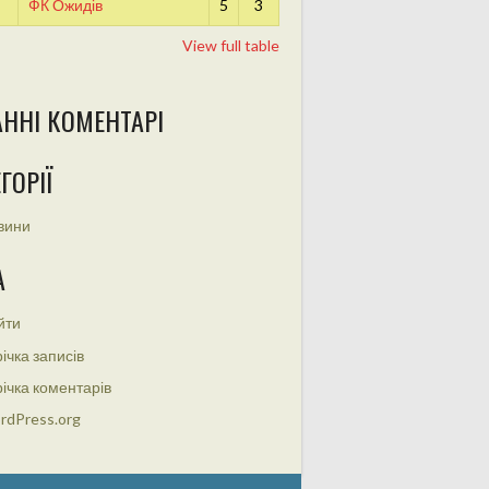
ФК Ожидів
5
3
View full table
АННІ КОМЕНТАРІ
ГОРІЇ
вини
А
йти
ічка записів
ічка коментарів
rdPress.org