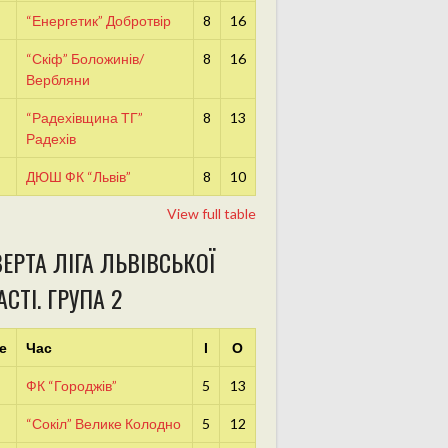
“Енергетик” Добротвір
8
16
“Скіф” Боложинів/
8
16
Вербляни
“Радехівщина ТГ”
8
13
Радехів
ДЮШ ФК “Львів”
8
10
View full table
ЕРТА ЛІГА ЛЬВІВСЬКОЇ
СТІ. ГРУПА 2
е
Час
І
О
ФК “Городжів”
5
13
“Сокіл” Велике Колодно
5
12