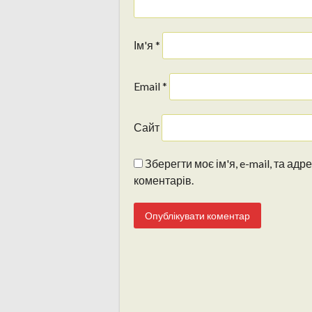
Ім'я
*
Email
*
Сайт
Зберегти моє ім'я, e-mail, та ад
коментарів.