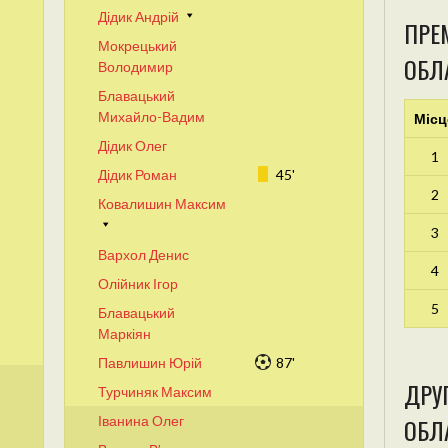
Дідик Андрій
ПРЕМ
Мокрецький
ОБЛ
Володимир
Блавацький
Михайло-Вадим
Місц
Дідик Олег
1
Дідик Роман
45'
2
Ковалишин Максим
3
Вархол Денис
4
Олійник Ігор
5
Блавацький
Маркіян
Павлишин Юрій
87'
ДРУГ
Турчиняк Максим
Іванина Олег
ОБЛА