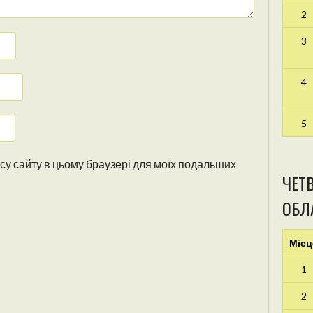
2
3
4
5
ресу сайту в цьому браузері для моїх подальших
ЧЕТВ
ОБЛА
Місц
1
2