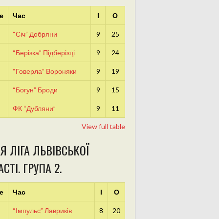
е
Час
І
О
“Січ” Добряни
9
25
“Берізка” Підберізці
9
24
“Говерла” Вороняки
9
19
“Богун” Броди
9
15
ФК “Дубляни”
9
11
View full table
Я ЛІГА ЛЬВІВСЬКОЇ
СТІ. ГРУПА 2.
е
Час
І
О
“Імпульс” Лавриків
8
20