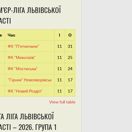
’ЄР-ЛІГА ЛЬВІВСЬКОЇ
АСТІ
е
Час
І
О
ФК “П’ятничани”
11
31
ФК “Миколаїв”
11
25
ФК “Мостиська”
11
24
“Гірник” Новояворівськ
11
17
ФК “Новий Розділ”
11
17
View full table
А ЛІГА ЛЬВІВСЬКОЇ
СТІ – 2026. ГРУПА 1