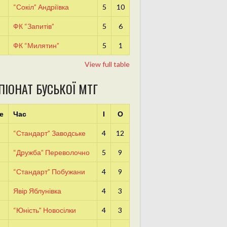
“Сокіл” Андріївка
5
10
ФК “Запитів”
5
6
ФК “Милятин”
5
1
View full table
ПІОНАТ БУСЬКОЇ МТГ
е
Час
І
О
“Стандарт” Заводське
4
12
“Дружба” Переволочно
5
9
“Стандарт” Побужани
4
9
Явір Яблунівка
4
3
“Юність” Новосілки
4
3