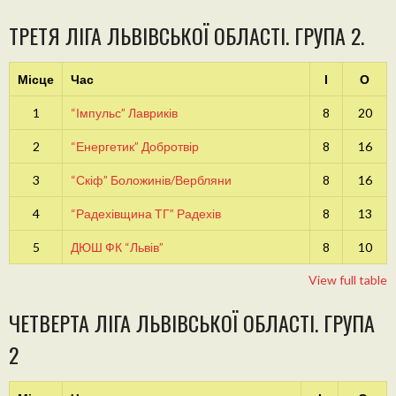
ТРЕТЯ ЛІГА ЛЬВІВСЬКОЇ ОБЛАСТІ. ГРУПА 2.
Місце
Час
І
О
1
“Імпульс” Лавриків
8
20
2
“Енергетик” Добротвір
8
16
3
“Скіф” Боложинів/Вербляни
8
16
4
“Радехівщина ТГ” Радехів
8
13
5
ДЮШ ФК “Львів”
8
10
View full table
ЧЕТВЕРТА ЛІГА ЛЬВІВСЬКОЇ ОБЛАСТІ. ГРУПА
2