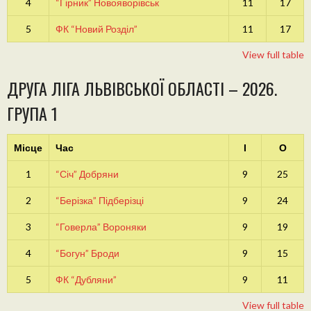
4
“Гірник” Новояворівськ
11
17
5
ФК “Новий Розділ”
11
17
View full table
ДРУГА ЛІГА ЛЬВІВСЬКОЇ ОБЛАСТІ – 2026.
ГРУПА 1
Місце
Час
І
О
1
“Січ” Добряни
9
25
2
“Берізка” Підберізці
9
24
3
“Говерла” Вороняки
9
19
4
“Богун” Броди
9
15
5
ФК “Дубляни”
9
11
View full table