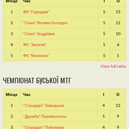
Місце
Час
І
О
1
ФК “Городжів”
5
13
2
“Сокіл” Велике Колодно
5
12
3
“Сокіл” Андріївка
5
10
4
ФК “Запитів”
5
6
5
ФК “Милятин”
5
1
View full table
ЧЕМПІОНАТ БУСЬКОЇ МТГ
Місце
Час
І
О
1
“Стандарт” Заводське
4
12
2
“Дружба” Переволочно
5
9
3
“Стандарт” Побужани
4
9