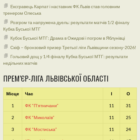
Ексгравець Карпат і наставник ФК Львів став головним
тренером Олеська
Розгром та напружена дуель: результати матчів 1/2 фіналу
Кубка Буської МТГ
Кубок Буської МТГ: Драма в Ожидові і погром в Яблунівці
Скіф – бронзовий призер Третьої ліги Львівщини сезону-2026!
Гольовий дощ у 1/4 фіналу Кубка Буської МТГ: результати
недільних матчів
ПРЕМ’ЄР-ЛІГА ЛЬВІВСЬКОЇ ОБЛАСТІ
Місце
Час
І
О
1
ФК “П’ятничани”
11
31
2
ФК “Миколаїв”
11
25
3
ФК “Мостиська”
11
24