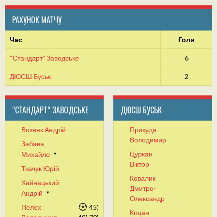
РАХУНОК МАТЧУ
Час
Голи
“Стандарт” Заводське
6
ДЮСШ Буськ
2
“СТАНДАРТ” ЗАВОДСЬКЕ
ДЮСШ БУСЬК
Возняк Андрій
Прикуда
Володимир
Забава
Цуркан
Михайло
Віктор
Ткачук Юрій
Ковалик
Хайнацький
Дмитро-
Андрій
Олександр
Пелех
45',
Коцан