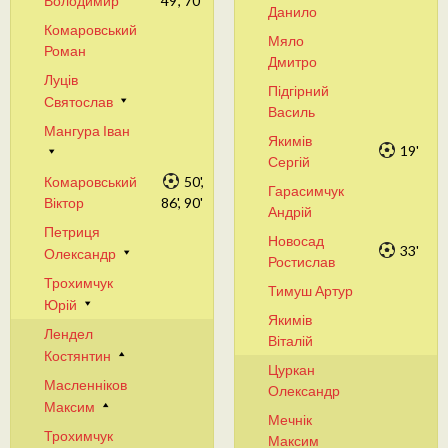
Володимир
49', 70'
Данило
Комаровський
Мяло
Роман
Дмитро
Луців
Підгірний
Святослав
Василь
Мангура Іван
Якимів
19'
Сергій
Комаровський
50',
Гарасимчук
Віктор
86', 90'
Андрій
Петриця
Новосад
33'
Олександр
Ростислав
Трохимчук
Тимуш Артур
Юрій
Якимів
Лендел
Віталій
Костянтин
Цуркан
Масленніков
Олександр
Максим
Мечнік
Трохимчук
Максим