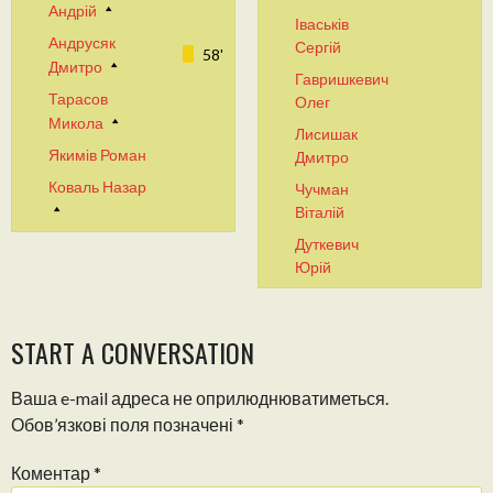
Андрій
Іваськів
Андрусяк
Сергій
58'
Дмитро
Гавришкевич
Тарасов
Олег
Микола
Лисишак
Якимів Роман
Дмитро
Коваль Назар
Чучман
Віталій
Дуткевич
Юрій
START A CONVERSATION
Ваша e-mail адреса не оприлюднюватиметься.
Обов’язкові поля позначені
*
Коментар
*