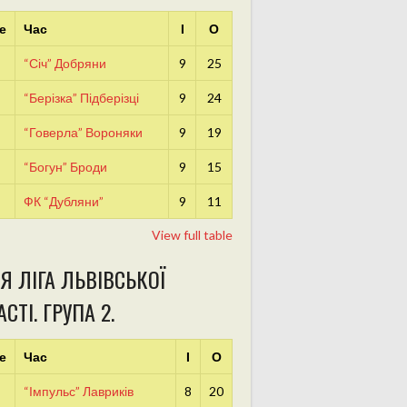
е
Час
І
О
“Січ” Добряни
9
25
“Берізка” Підберізці
9
24
“Говерла” Вороняки
9
19
“Богун” Броди
9
15
ФК “Дубляни”
9
11
View full table
Я ЛІГА ЛЬВІВСЬКОЇ
СТІ. ГРУПА 2.
е
Час
І
О
“Імпульс” Лавриків
8
20