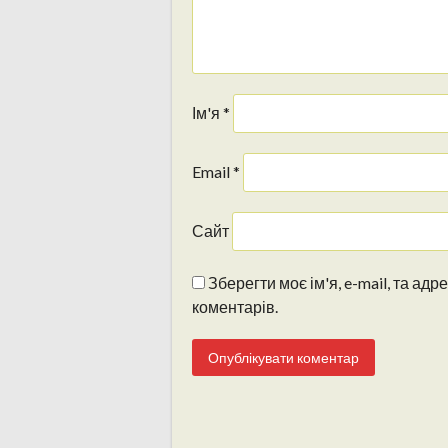
Ім'я
*
Email
*
Сайт
Зберегти моє ім'я, e-mail, та ад
коментарів.