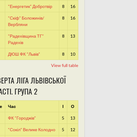
“Енергетик” Добротвір
8
16
“Скіф” Боложинів/
8
16
Вербляни
“Радехівщина ТГ”
8
13
Радехів
ДЮШ ФК “Львів”
8
10
View full table
ЕРТА ЛІГА ЛЬВІВСЬКОЇ
СТІ. ГРУПА 2
е
Час
І
О
ФК “Городжів”
5
13
“Сокіл” Велике Колодно
5
12