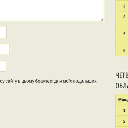
2
3
4
5
ЧЕТВ
ресу сайту в цьому браузері для моїх подальших
ОБЛА
Місц
1
2