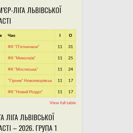
’ЄР-ЛІГА ЛЬВІВСЬКОЇ
АСТІ
е
Час
І
О
ФК “П’ятничани”
11
31
ФК “Миколаїв”
11
25
ФК “Мостиська”
11
24
“Гірник” Новояворівськ
11
17
ФК “Новий Розділ”
11
17
View full table
А ЛІГА ЛЬВІВСЬКОЇ
СТІ – 2026. ГРУПА 1