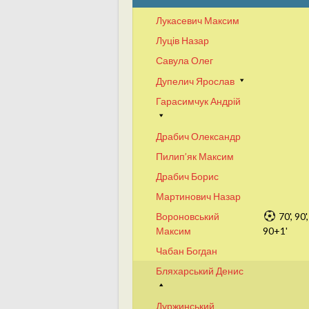
Лукасевич Максим
Луців Назар
Савула Олег
Дупелич Ярослав
Гарасимчук Андрій
Драбич Олександр
Пилип’як Максим
Драбич Борис
Мартинович Назар
Вороновський
70', 90',
Максим
90+1'
Чабан Богдан
Бляхарський Денис
Дуржинський