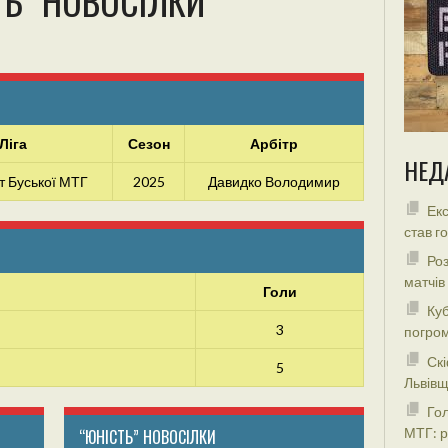
ТЬ” НОВОСІЛКИ
Ліга
Сезон
Арбітр
НЕД
т Буської МТГ
2025
Давидко Володимир
Екс
став г
Роз
матчів
Голи
Куб
3
погром
Скі
5
Львівщ
Гол
МТГ: р
“ЮНІСТЬ” НОВОСІЛКИ