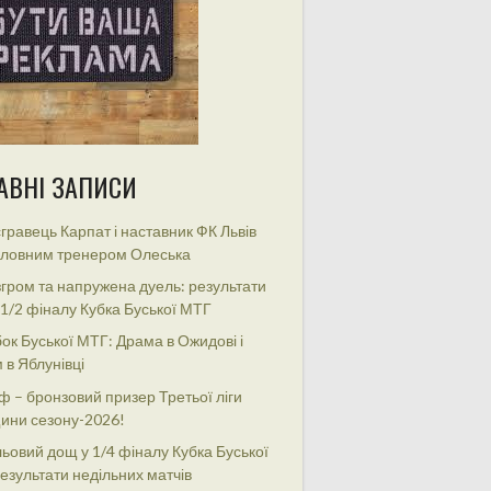
АВНІ ЗАПИСИ
гравець Карпат і наставник ФК Львів
оловним тренером Олеська
гром та напружена дуель: результати
 1/2 фіналу Кубка Буської МТГ
ок Буської МТГ: Драма в Ожидові і
 в Яблунівці
ф – бронзовий призер Третьої ліги
ини сезону-2026!
ьовий дощ у 1/4 фіналу Кубка Буської
езультати недільних матчів