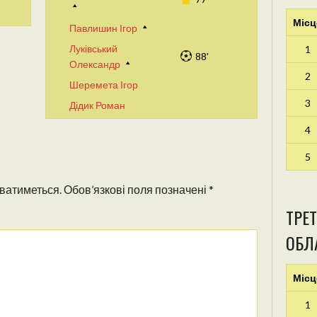
Місц
Павлишин Ігор
Луківський
1
88'
Олександр
2
Шеремета Ігор
3
Дідик Роман
4
5
ватиметься.
Обов’язкові поля позначені
*
ТРЕТ
ОБЛА
Місц
1