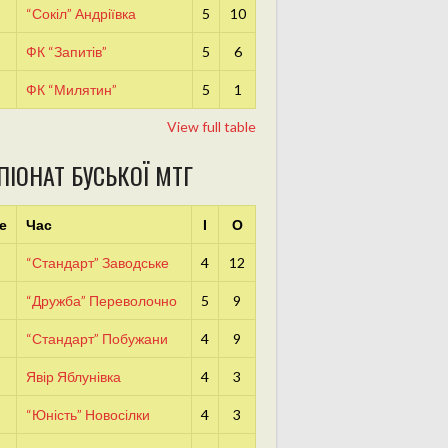
“Сокіл” Андріївка
5
10
ФК “Запитів”
5
6
ФК “Милятин”
5
1
View full table
ПІОНАТ БУСЬКОЇ МТГ
е
Час
І
О
“Стандарт” Заводське
4
12
“Дружба” Переволочно
5
9
“Стандарт” Побужани
4
9
Явір Яблунівка
4
3
“Юність” Новосілки
4
3