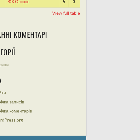
ФК Ожидів
5
3
View full table
АННІ КОМЕНТАРІ
ГОРІЇ
вини
А
йти
ічка записів
ічка коментарів
rdPress.org