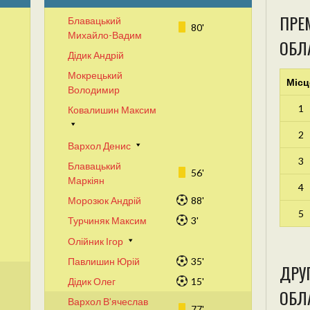
ПРЕМ
Блавацький
80'
Михайло-Вадим
ОБЛ
Дідик Андрій
Мокрецький
Місц
Володимир
1
Ковалишин Максим
2
Вархол Денис
3
Блавацький
56'
Маркіян
4
Морозюк Андрій
88'
5
Турчиняк Максим
3'
Олійник Ігор
Павлишин Юрій
35'
ДРУГ
Дідик Олег
15'
ОБЛА
Вархол В’ячеслав
77'