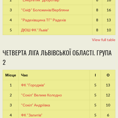
3
“Скіф” Боложинів/Вербляни
8
16
4
“Радехівщина ТГ” Радехів
8
13
5
ДЮШ ФК “Львів”
8
10
View full table
ЧЕТВЕРТА ЛІГА ЛЬВІВСЬКОЇ ОБЛАСТІ. ГРУПА
2
Місце
Час
І
О
1
ФК “Городжів”
5
13
2
“Сокіл” Велике Колодно
5
12
3
“Сокіл” Андріївка
5
10
4
ФК “Запитів”
5
6