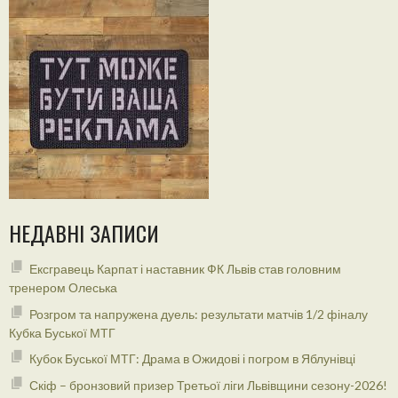
НЕДАВНІ ЗАПИСИ
Ексгравець Карпат і наставник ФК Львів став головним
тренером Олеська
Розгром та напружена дуель: результати матчів 1/2 фіналу
Кубка Буської МТГ
Кубок Буської МТГ: Драма в Ожидові і погром в Яблунівці
Скіф – бронзовий призер Третьої ліги Львівщини сезону-2026!