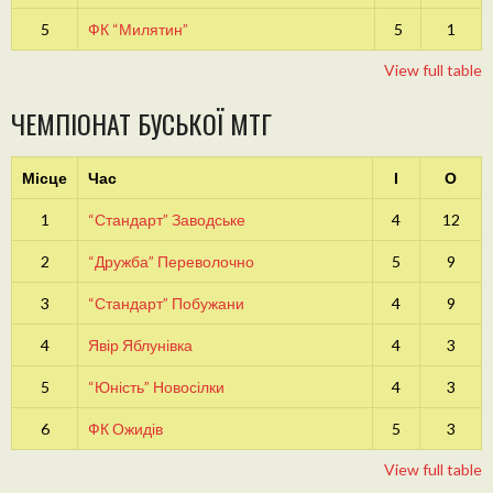
5
ФК “Милятин”
5
1
View full table
ЧЕМПІОНАТ БУСЬКОЇ МТГ
Місце
Час
І
О
1
“Стандарт” Заводське
4
12
2
“Дружба” Переволочно
5
9
3
“Стандарт” Побужани
4
9
4
Явір Яблунівка
4
3
5
“Юність” Новосілки
4
3
6
ФК Ожидів
5
3
View full table