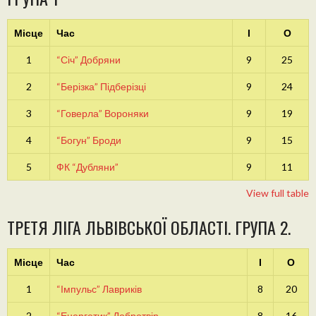
Місце
Час
І
О
1
“Січ” Добряни
9
25
2
“Берізка” Підберізці
9
24
3
“Говерла” Вороняки
9
19
4
“Богун” Броди
9
15
5
ФК “Дубляни”
9
11
View full table
ТРЕТЯ ЛІГА ЛЬВІВСЬКОЇ ОБЛАСТІ. ГРУПА 2.
Місце
Час
І
О
1
“Імпульс” Лавриків
8
20
2
“Енергетик” Добротвір
8
16