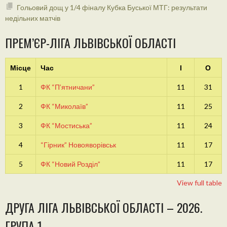
Гольовий дощ у 1/4 фіналу Кубка Буської МТГ: результати
недільних матчів
ПРЕМ’ЄР-ЛІГА ЛЬВІВСЬКОЇ ОБЛАСТІ
Місце
Час
І
О
1
ФК “П’ятничани”
11
31
2
ФК “Миколаїв”
11
25
3
ФК “Мостиська”
11
24
4
“Гірник” Новояворівськ
11
17
5
ФК “Новий Розділ”
11
17
View full table
ДРУГА ЛІГА ЛЬВІВСЬКОЇ ОБЛАСТІ – 2026.
ГРУПА 1