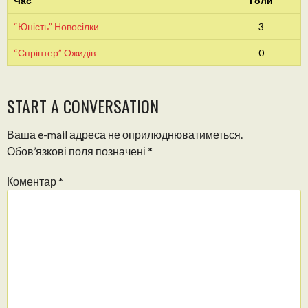
Час
Голи
“Юність” Новосілки
3
“Спрінтер” Ожидів
0
START A CONVERSATION
Ваша e-mail адреса не оприлюднюватиметься.
Обов’язкові поля позначені
*
Коментар
*