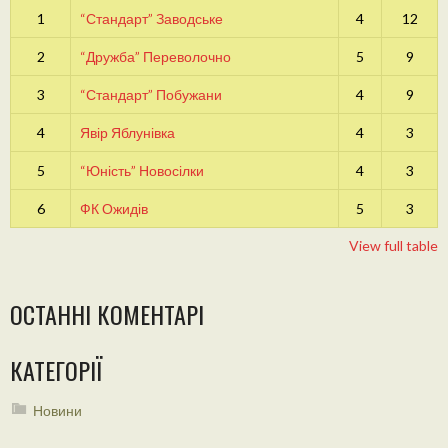
1
“Стандарт” Заводське
4
12
2
“Дружба” Переволочно
5
9
3
“Стандарт” Побужани
4
9
4
Явір Яблунівка
4
3
5
“Юність” Новосілки
4
3
6
ФК Ожидів
5
3
View full table
ОСТАННІ КОМЕНТАРІ
КАТЕГОРІЇ
Новини