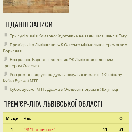
НЕДАВНІ ЗАПИСИ
Три сухі м’ячі в Комарно: Хуртовина не залишила шансів Бугу
Прем’єр-ліга Львівщини: ФК Олесько мінімально перемагає у
Бориславі
Ексгравець Карпат і наставник ФК Львів став головним
тренером Олеська
Розгром та напружена дуель: результати матчів 1/2 фіналу
Кубка Буської МТГ
Кубок Буської МТГ: Драма в Ожидові і погром в Яблунівці
ПРЕМ’ЄР-ЛІГА ЛЬВІВСЬКОЇ ОБЛАСТІ
Місце
Час
І
О
1
ФК “П’ятничани”
11
31