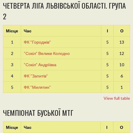
ЧЕТВЕРТА ЛІГА ЛЬВІВСЬКОЇ ОБЛАСТІ. ГРУПА
2
Місце
Час
І
О
1
ФК “Городжів”
5
13
2
“Сокіл” Велике Колодно
5
12
3
“Сокіл” Андріївка
5
10
4
ФК “Запитів”
5
6
5
ФК “Милятин”
5
1
View full table
ЧЕМПІОНАТ БУСЬКОЇ МТГ
Місце
Час
І
О