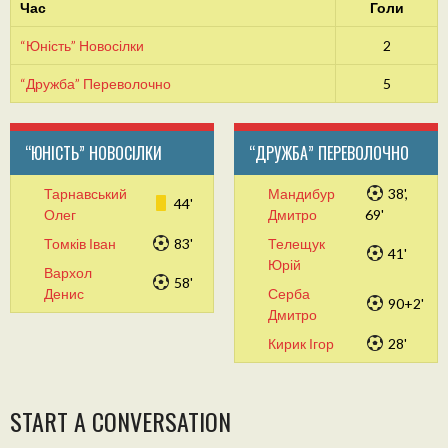
Час
Голи
“Юність” Новосілки
2
“Дружба” Переволочно
5
“ЮНІСТЬ” НОВОСІЛКИ
“ДРУЖБА” ПЕРЕВОЛОЧНО
Тарнавський
Мандибур
38',
44'
Олег
Дмитро
69'
Томків Іван
83'
Телещук
41'
Юрій
Вархол
58'
Денис
Серба
90+2'
Дмитро
Кирик Ігор
28'
START A CONVERSATION