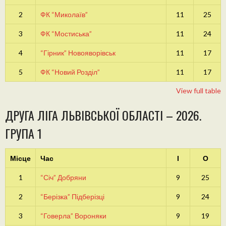
2
ФК “Миколаїв”
11
25
3
ФК “Мостиська”
11
24
4
“Гірник” Новояворівськ
11
17
5
ФК “Новий Розділ”
11
17
View full table
ДРУГА ЛІГА ЛЬВІВСЬКОЇ ОБЛАСТІ – 2026.
ГРУПА 1
Місце
Час
І
О
1
“Січ” Добряни
9
25
2
“Берізка” Підберізці
9
24
3
“Говерла” Вороняки
9
19