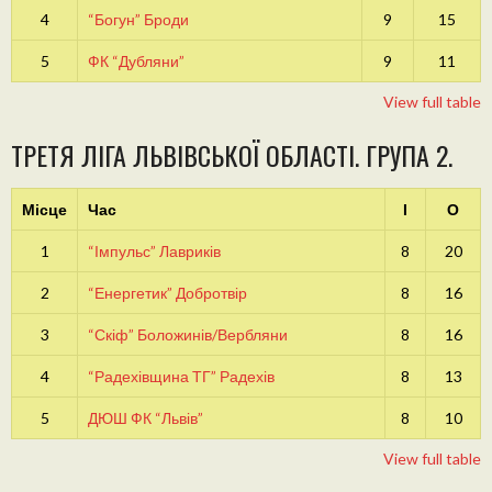
4
“Богун” Броди
9
15
5
ФК “Дубляни”
9
11
View full table
ТРЕТЯ ЛІГА ЛЬВІВСЬКОЇ ОБЛАСТІ. ГРУПА 2.
Місце
Час
І
О
1
“Імпульс” Лавриків
8
20
2
“Енергетик” Добротвір
8
16
3
“Скіф” Боложинів/Вербляни
8
16
4
“Радехівщина ТГ” Радехів
8
13
5
ДЮШ ФК “Львів”
8
10
View full table