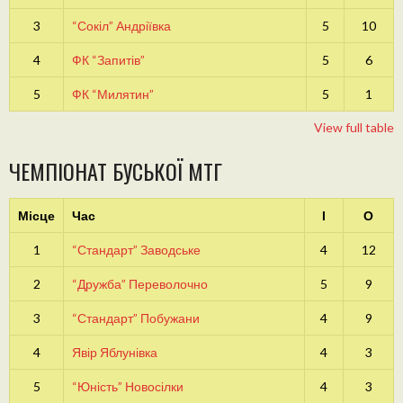
3
“Сокіл” Андріївка
5
10
4
ФК “Запитів”
5
6
5
ФК “Милятин”
5
1
View full table
ЧЕМПІОНАТ БУСЬКОЇ МТГ
Місце
Час
І
О
1
“Стандарт” Заводське
4
12
2
“Дружба” Переволочно
5
9
3
“Стандарт” Побужани
4
9
4
Явір Яблунівка
4
3
5
“Юність” Новосілки
4
3