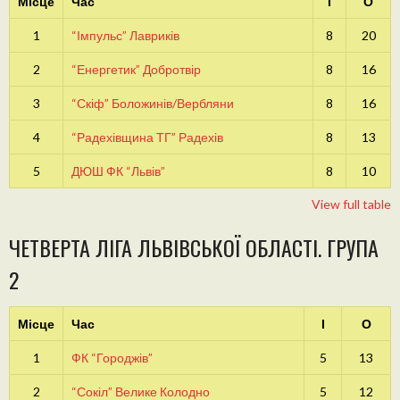
Місце
Час
І
О
1
“Імпульс” Лавриків
8
20
2
“Енергетик” Добротвір
8
16
3
“Скіф” Боложинів/Вербляни
8
16
4
“Радехівщина ТГ” Радехів
8
13
5
ДЮШ ФК “Львів”
8
10
View full table
ЧЕТВЕРТА ЛІГА ЛЬВІВСЬКОЇ ОБЛАСТІ. ГРУПА
2
Місце
Час
І
О
1
ФК “Городжів”
5
13
2
“Сокіл” Велике Колодно
5
12