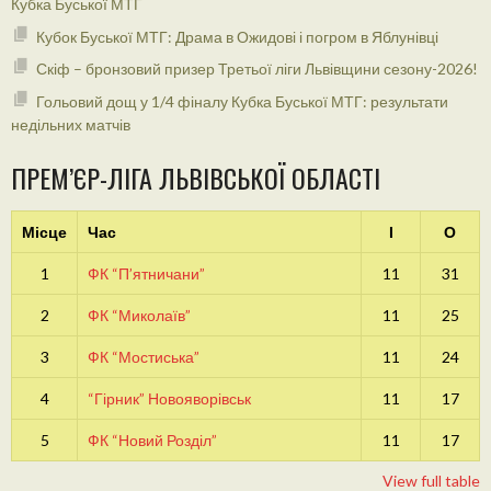
Кубка Буської МТГ
Кубок Буської МТГ: Драма в Ожидові і погром в Яблунівці
Скіф – бронзовий призер Третьої ліги Львівщини сезону-2026!
Гольовий дощ у 1/4 фіналу Кубка Буської МТГ: результати
недільних матчів
ПРЕМ’ЄР-ЛІГА ЛЬВІВСЬКОЇ ОБЛАСТІ
Місце
Час
І
О
1
ФК “П’ятничани”
11
31
2
ФК “Миколаїв”
11
25
3
ФК “Мостиська”
11
24
4
“Гірник” Новояворівськ
11
17
5
ФК “Новий Розділ”
11
17
View full table