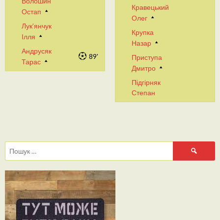
Волошин
Кравецький
Остап
Олег
Лук’янчук
Крупка
Ілля
Назар
Андрусяк
89'
Приступа
Тарас
Дмитро
Підгірняк
Степан
Пошук: