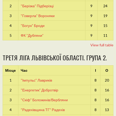
2
“Берізка” Підберізці
9
24
3
“Говерла” Вороняки
9
19
4
“Богун” Броди
9
15
5
ФК “Дубляни”
9
11
View full table
ТРЕТЯ ЛІГА ЛЬВІВСЬКОЇ ОБЛАСТІ. ГРУПА 2.
Місце
Час
І
О
1
“Імпульс” Лавриків
8
20
2
“Енергетик” Добротвір
8
16
3
“Скіф” Боложинів/Вербляни
8
16
4
“Радехівщина ТГ” Радехів
8
13